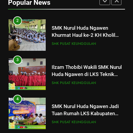
Popular News
2
SMK Nurul Huda Ngawen
Khurmat Haul ke-2 KH Kholil
Syarqowi Lengkong Melalui
SMK PUSAT KEUNGGULAN
Istighotsah Bersama
3
Ilzam Thobibi Wakili SMK Nurul
Huda Ngawen di LKS Teknik
Sepeda Motor Kabupaten Blora
SMK PUSAT KEUNGGULAN
2026
4
SMK Nurul Huda Ngawen Jadi
Tuan Rumah LKS Kabupaten
Blora Bidang Graphic Design
SMK PUSAT KEUNGGULAN
Technology
25
Pelatihan “Pembentukan dan
5
Optimalisasi Komunitas Belajar”