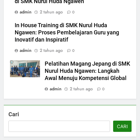
di SMK Nurul Huda Ngawen
admin
2 tahun ago
0
In House Training di SMK Nurul Huda
Ngawen: Proses Pembelajaran Guru yang
Inovatif dan Inspiratif
admin
2 tahun ago
0
Pelatihan Magang Jepang di SMK
Nurul Huda Ngawen: Langkah
Awal Menuju Kompetensi Global
5
admin
2 tahun ago
0
Berlangsung Sukses Try Out
UKK SMK Nurul Huda Ngawen!
Siswa Siap Hadapi UKK Januari
SMK PUSAT KEUNGGULAN
2026
Cari
6
CARI
Laporan Rekapitulasi
Penggunaan Dana BOS