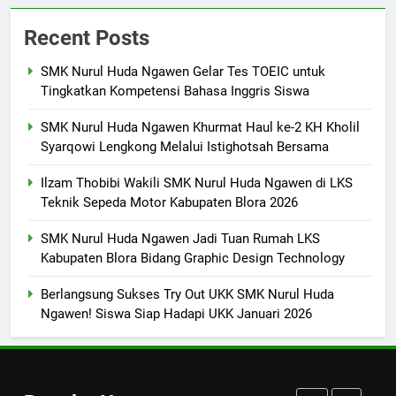
FASHION
Recent Posts
SMK Nurul Huda Ngawen Gelar Tes TOEIC untuk
7
Tingkatkan Kompetensi Bahasa Inggris Siswa
SMK Nurul Huda Ngawen Awali
Semester Genap dengan
SMK Nurul Huda Ngawen Khurmat Haul ke-2 KH Kholil
Semangat dan Prestasi Baru
SMK PUSAT KEUNGGULAN
Syarqowi Lengkong Melalui Istighotsah Bersama
Ilzam Thobibi Wakili SMK Nurul Huda Ngawen di LKS
8
Teknik Sepeda Motor Kabupaten Blora 2026
Sukses! EKKS SMK Nurul Huda
Ngawen Digelar dengan
SMK Nurul Huda Ngawen Jadi Tuan Rumah LKS
Semangat Meningkatkan Mutu
Kabupaten Blora Bidang Graphic Design Technology
SMK PUSAT KEUNGGULAN
Pendidikan
Berlangsung Sukses Try Out UKK SMK Nurul Huda
1
Ngawen! Siswa Siap Hadapi UKK Januari 2026
SMK Nurul Huda Ngawen Gelar
Tes TOEIC untuk Tingkatkan
Kompetensi Bahasa Inggris
SMK PUSAT KEUNGGULAN
Siswa