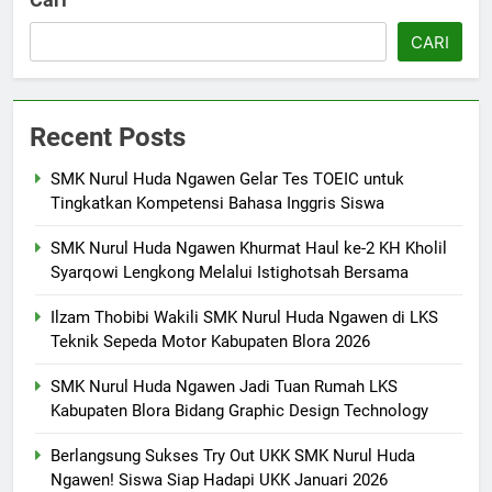
Siswa Siap Hadapi UKK Januari
SMK PUSAT KEUNGGULAN
2026
CARI
6
Laporan Rekapitulasi
Recent Posts
Penggunaan Dana BOS
FASHION
SMK Nurul Huda Ngawen Gelar Tes TOEIC untuk
Tingkatkan Kompetensi Bahasa Inggris Siswa
7
SMK Nurul Huda Ngawen Khurmat Haul ke-2 KH Kholil
SMK Nurul Huda Ngawen Awali
Syarqowi Lengkong Melalui Istighotsah Bersama
Semester Genap dengan
Semangat dan Prestasi Baru
SMK PUSAT KEUNGGULAN
Ilzam Thobibi Wakili SMK Nurul Huda Ngawen di LKS
Teknik Sepeda Motor Kabupaten Blora 2026
8
SMK Nurul Huda Ngawen Jadi Tuan Rumah LKS
Sukses! EKKS SMK Nurul Huda
Kabupaten Blora Bidang Graphic Design Technology
Ngawen Digelar dengan
Semangat Meningkatkan Mutu
SMK PUSAT KEUNGGULAN
Berlangsung Sukses Try Out UKK SMK Nurul Huda
Pendidikan
Ngawen! Siswa Siap Hadapi UKK Januari 2026