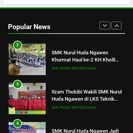
1
SMK Nurul Huda Ngawen Gelar
Tes TOEIC untuk Tingkatkan
Popular News
Kompetensi Bahasa Inggris
SMK PUSAT KEUNGGULAN
Siswa
2
SMK Nurul Huda Ngawen
Khurmat Haul ke-2 KH Kholil
Syarqowi Lengkong Melalui
SMK PUSAT KEUNGGULAN
Istighotsah Bersama
3
Ilzam Thobibi Wakili SMK Nurul
Huda Ngawen di LKS Teknik
Sepeda Motor Kabupaten Blora
SMK PUSAT KEUNGGULAN
2026
4
SMK Nurul Huda Ngawen Jadi