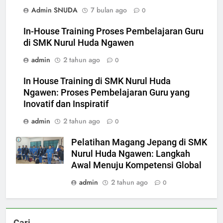
Admin SNUDA
7 bulan ago
0
In-House Training Proses Pembelajaran Guru
di SMK Nurul Huda Ngawen
admin
2 tahun ago
0
In House Training di SMK Nurul Huda
Ngawen: Proses Pembelajaran Guru yang
Inovatif dan Inspiratif
admin
2 tahun ago
0
Pelatihan Magang Jepang di SMK
Nurul Huda Ngawen: Langkah
Awal Menuju Kompetensi Global
admin
2 tahun ago
0
5
Berlangsung Sukses Try Out
UKK SMK Nurul Huda Ngawen!
Cari