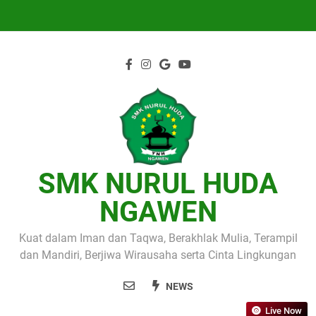
Skip
to
content
SMK NURUL HUDA
NGAWEN
Kuat dalam Iman dan Taqwa, Berakhlak Mulia, Terampil
dan Mandiri, Berjiwa Wirausaha serta Cinta Lingkungan
NEWS
Live Now