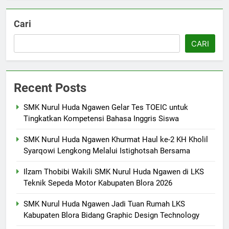
Laporan Rekapitulasi
Penggunaan Dana BOS
Cari
FASHION
CARI
7
SMK Nurul Huda Ngawen Awali
Recent Posts
Semester Genap dengan
Semangat dan Prestasi Baru
SMK PUSAT KEUNGGULAN
SMK Nurul Huda Ngawen Gelar Tes TOEIC untuk
Tingkatkan Kompetensi Bahasa Inggris Siswa
8
SMK Nurul Huda Ngawen Khurmat Haul ke-2 KH Kholil
Sukses! EKKS SMK Nurul Huda
Syarqowi Lengkong Melalui Istighotsah Bersama
Ngawen Digelar dengan
Semangat Meningkatkan Mutu
SMK PUSAT KEUNGGULAN
Ilzam Thobibi Wakili SMK Nurul Huda Ngawen di LKS
Pendidikan
Teknik Sepeda Motor Kabupaten Blora 2026
1
SMK Nurul Huda Ngawen Jadi Tuan Rumah LKS
SMK Nurul Huda Ngawen Gelar
Kabupaten Blora Bidang Graphic Design Technology
Tes TOEIC untuk Tingkatkan