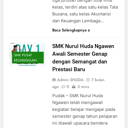
tiga jurusan dengan total lima
kelas, terdiri atas satu kelas Tata
Busana, satu kelas Akuntansi
dan Keuangan Lembaga…
Baca Selengkapnya
SMK Nurul Huda Ngawen
Awali Semester Genap
SMK PUSAT
KEUNGGULAN
dengan Semangat dan
Prestasi Baru
Admin SNUDA
7 bulan
ago
0
3 mins
Pudak – SMK Nurul Huda
Ngawen telah mengawali
kegiatan belajar mengajar pada
semester genap tahun pelajaran
ini diawali upacara bendera