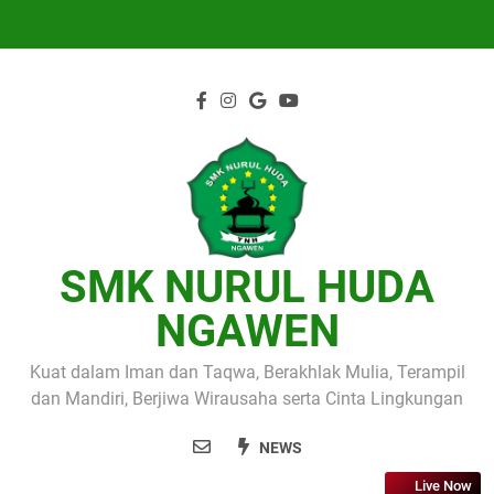
Skip
to
content
SMK NURUL HUDA
NGAWEN
Kuat dalam Iman dan Taqwa, Berakhlak Mulia, Terampil
dan Mandiri, Berjiwa Wirausaha serta Cinta Lingkungan
NEWS
Live Now