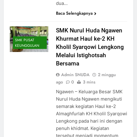
dua…
Baca Selengkapnya
SMK Nurul Huda Ngawen
Khurmat Haul ke-2 KH
SMK PUSAT
KEUNGGULAN
Kholil Syarqowi Lengkong
Melalui Istighotsah
Bersama
Admin SNUDA
2 minggu
ago
0
3 mins
Ngawen – Keluarga Besar SMK
Nurul Huda Ngawen mengikuti
semarak kegiatan Haul ke-2
Almaghfurlah KH Kholil Syarqowi
Lengkong pada hari ini dengan
penuh khidmat. Kegiatan
tersebut menjadi momentum