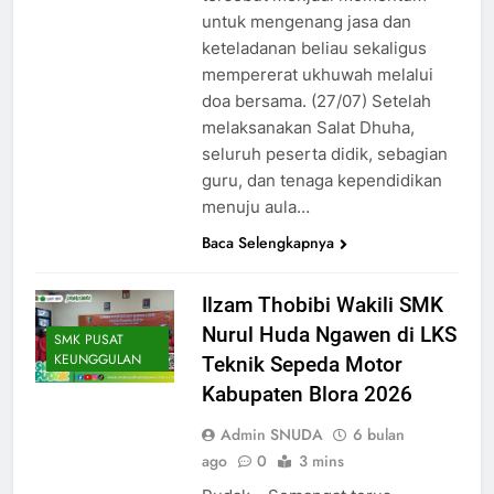
untuk mengenang jasa dan
keteladanan beliau sekaligus
mempererat ukhuwah melalui
doa bersama. (27/07) Setelah
melaksanakan Salat Dhuha,
seluruh peserta didik, sebagian
guru, dan tenaga kependidikan
menuju aula…
Baca Selengkapnya
Ilzam Thobibi Wakili SMK
Nurul Huda Ngawen di LKS
SMK PUSAT
KEUNGGULAN
Teknik Sepeda Motor
Kabupaten Blora 2026
Admin SNUDA
6 bulan
ago
0
3 mins