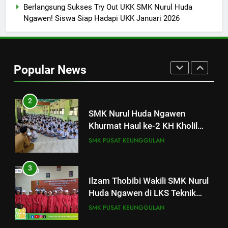
Kompetensi Bahasa Inggris
SMK PUSAT KEUNGGULAN
Berlangsung Sukses Try Out UKK SMK Nurul Huda
Siswa
Ngawen! Siswa Siap Hadapi UKK Januari 2026
2
SMK Nurul Huda Ngawen
Khurmat Haul ke-2 KH Kholil
Popular News
Syarqowi Lengkong Melalui
SMK PUSAT KEUNGGULAN
Istighotsah Bersama
3
Ilzam Thobibi Wakili SMK Nurul
Huda Ngawen di LKS Teknik
Sepeda Motor Kabupaten Blora
SMK PUSAT KEUNGGULAN
2026
4
SMK Nurul Huda Ngawen Jadi
Tuan Rumah LKS Kabupaten
25
Blora Bidang Graphic Design
Pelatihan “Pembentukan dan
SMK PUSAT KEUNGGULAN
Technology
Optimalisasi Komunitas Belajar”