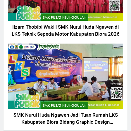
SMK PUSAT KEUNGGULAN
Ilzam Thobibi Wakili SMK Nurul Huda Ngawen di
LKS Teknik Sepeda Motor Kabupaten Blora 2026
5
Berlangsung Sukses Try Out
UKK SMK Nurul Huda Ngawen!
SMK PUSAT KEUNGGULAN
Siswa Siap Hadapi UKK Januari
SMK PUSAT KEUNGGULAN
SMK Nurul Huda Ngawen Jadi Tuan Rumah LKS
2026
Kabupaten Blora Bidang Graphic Design
6
Technology