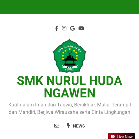
Skip
to
content
SMK NURUL HUDA
NGAWEN
Kuat dalam Iman dan Taqwa, Berakhlak Mulia, Terampil
dan Mandiri, Berjiwa Wirausaha serta Cinta Lingkungan
NEWS
Live Now