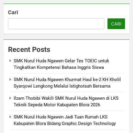
Berlangsung Sukses Try Out
UKK SMK Nurul Huda Ngawen!
Cari
Siswa Siap Hadapi UKK Januari
SMK PUSAT KEUNGGULAN
2026
CARI
6
Laporan Rekapitulasi
Recent Posts
Penggunaan Dana BOS
FASHION
SMK Nurul Huda Ngawen Gelar Tes TOEIC untuk
Tingkatkan Kompetensi Bahasa Inggris Siswa
7
SMK Nurul Huda Ngawen Khurmat Haul ke-2 KH Kholil
SMK Nurul Huda Ngawen Awali
Syarqowi Lengkong Melalui Istighotsah Bersama
Semester Genap dengan
Semangat dan Prestasi Baru
SMK PUSAT KEUNGGULAN
Ilzam Thobibi Wakili SMK Nurul Huda Ngawen di LKS
Teknik Sepeda Motor Kabupaten Blora 2026
8
SMK Nurul Huda Ngawen Jadi Tuan Rumah LKS
Sukses! EKKS SMK Nurul Huda
Kabupaten Blora Bidang Graphic Design Technology
Ngawen Digelar dengan