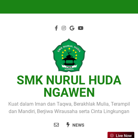
Skip
to
content
SMK NURUL HUDA
NGAWEN
Kuat dalam Iman dan Taqwa, Berakhlak Mulia, Terampil
dan Mandiri, Berjiwa Wirausaha serta Cinta Lingkungan
NEWS
Live Now