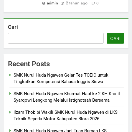
admin
2 tahun ago
0
5
Berlangsung Sukses Try Out
UKK SMK Nurul Huda Ngawen!
Cari
Siswa Siap Hadapi UKK Januari
SMK PUSAT KEUNGGULAN
2026
CARI
6
Laporan Rekapitulasi
Recent Posts
Penggunaan Dana BOS
FASHION
SMK Nurul Huda Ngawen Gelar Tes TOEIC untuk
Tingkatkan Kompetensi Bahasa Inggris Siswa
7
SMK Nurul Huda Ngawen Khurmat Haul ke-2 KH Kholil
SMK Nurul Huda Ngawen Awali
Syarqowi Lengkong Melalui Istighotsah Bersama
Semester Genap dengan
Semangat dan Prestasi Baru
SMK PUSAT KEUNGGULAN
Ilzam Thobibi Wakili SMK Nurul Huda Ngawen di LKS
Teknik Sepeda Motor Kabupaten Blora 2026
8
SMK Nurul Huda Ngawen Jadi Tuan Rumah LKS