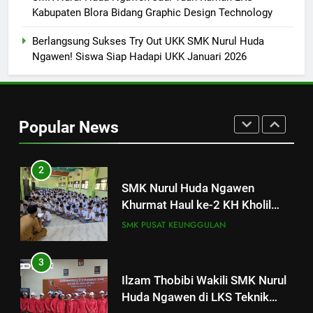
Sukses! EKKS SMK Nurul Huda
Kabupaten Blora Bidang Graphic Design Technology
Ngawen Digelar dengan
Semangat Meningkatkan Mutu
SMK PUSAT KEUNGGULAN
Berlangsung Sukses Try Out UKK SMK Nurul Huda
Pendidikan
Ngawen! Siswa Siap Hadapi UKK Januari 2026
1
SMK Nurul Huda Ngawen Gelar
Tes TOEIC untuk Tingkatkan
Popular News
Kompetensi Bahasa Inggris
SMK PUSAT KEUNGGULAN
Siswa
2
SMK Nurul Huda Ngawen
Khurmat Haul ke-2 KH Kholil
Syarqowi Lengkong Melalui
SMK PUSAT KEUNGGULAN
Istighotsah Bersama
3
Ilzam Thobibi Wakili SMK Nurul
Huda Ngawen di LKS Teknik