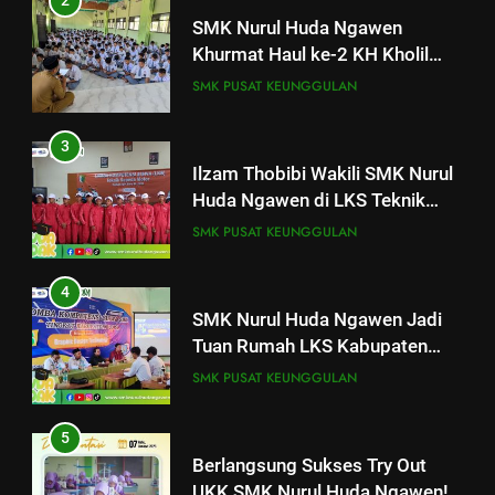
3
Ilzam Thobibi Wakili SMK Nurul
Huda Ngawen di LKS Teknik
Sepeda Motor Kabupaten Blora
SMK PUSAT KEUNGGULAN
2026
4
SMK Nurul Huda Ngawen Jadi
Tuan Rumah LKS Kabupaten
Blora Bidang Graphic Design
25
SMK PUSAT KEUNGGULAN
Pelatihan “Pembentukan dan
Technology
Optimalisasi Komunitas Belajar”
5
di SMK Nurul Huda Ngawen
AKUNTANSI DAN KEUANGAN LEMBAGA
Berlangsung Sukses Try Out
BKK
UKK SMK Nurul Huda Ngawen!
Siswa Siap Hadapi UKK Januari
26
SMK PUSAT KEUNGGULAN
Hari Kedua Pelatihan di SMK
2026
Nurul Huda Ngawen: Fokus
6
pada Pembahasan Raport
AKUNTANSI DAN KEUANGAN LEMBAGA
Laporan Rekapitulasi
Pendidikan SMK
AKUNTANSI KEUANGAN LEMBAGA