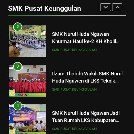
SMK Nurul Huda Ngawen
SMK Pusat Keunggulan
Khurmat Haul ke-2 KH Kholil
2
Syarqowi Lengkong Melalui
SMK PUSAT KEUNGGULAN
SMK Nurul Huda Ngawen
Istighotsah Bersama
Khurmat Haul ke-2 KH Kholil
Syarqowi Lengkong Melalui
3
SMK PUSAT KEUNGGULAN
Istighotsah Bersama
Ilzam Thobibi Wakili SMK Nurul
Huda Ngawen di LKS Teknik
3
Sepeda Motor Kabupaten Blora
SMK PUSAT KEUNGGULAN
Ilzam Thobibi Wakili SMK Nurul
2026
Huda Ngawen di LKS Teknik
Sepeda Motor Kabupaten Blora
4
SMK PUSAT KEUNGGULAN
2026
SMK Nurul Huda Ngawen Jadi
Tuan Rumah LKS Kabupaten
4
Blora Bidang Graphic Design
SMK PUSAT KEUNGGULAN
SMK Nurul Huda Ngawen Jadi
Technology
Tuan Rumah LKS Kabupaten
Blora Bidang Graphic Design
5
SMK PUSAT KEUNGGULAN
Technology
Berlangsung Sukses Try Out
UKK SMK Nurul Huda Ngawen!
5
Siswa Siap Hadapi UKK Januari