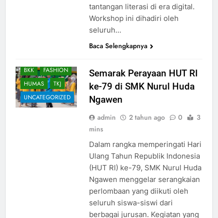
tantangan literasi di era digital.
Workshop ini dihadiri oleh
seluruh…
AKUNTANSI DAN
Baca Selengkapnya
KEUANGAN
LEMBAGA
BKK
FASHION
Semarak Perayaan HUT RI
HUMAS
TKJ
ke-79 di SMK Nurul Huda
UNCATEGORIZED
Ngawen
admin
2 tahun ago
0
3
mins
Dalam rangka memperingati Hari
Ulang Tahun Republik Indonesia
(HUT RI) ke-79, SMK Nurul Huda
Ngawen menggelar serangkaian
perlombaan yang diikuti oleh
seluruh siswa-siswi dari
berbagai jurusan. Kegiatan yang