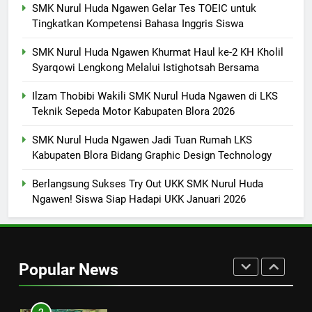
SMK PUSAT KEUNGGULAN
SMK Nurul Huda Ngawen Gelar Tes TOEIC untuk
Tingkatkan Kompetensi Bahasa Inggris Siswa
8
SMK Nurul Huda Ngawen Khurmat Haul ke-2 KH Kholil
Sukses! EKKS SMK Nurul Huda
Syarqowi Lengkong Melalui Istighotsah Bersama
Ngawen Digelar dengan
Semangat Meningkatkan Mutu
SMK PUSAT KEUNGGULAN
Ilzam Thobibi Wakili SMK Nurul Huda Ngawen di LKS
Pendidikan
Teknik Sepeda Motor Kabupaten Blora 2026
1
SMK Nurul Huda Ngawen Jadi Tuan Rumah LKS
SMK Nurul Huda Ngawen Gelar
Kabupaten Blora Bidang Graphic Design Technology
Tes TOEIC untuk Tingkatkan
Kompetensi Bahasa Inggris
Berlangsung Sukses Try Out UKK SMK Nurul Huda
SMK PUSAT KEUNGGULAN
Siswa
Ngawen! Siswa Siap Hadapi UKK Januari 2026
2
SMK Nurul Huda Ngawen
Khurmat Haul ke-2 KH Kholil
Popular News
Syarqowi Lengkong Melalui
SMK PUSAT KEUNGGULAN
Istighotsah Bersama