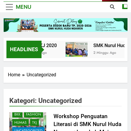
MENU
UPK TKJ 2020
SMK Nurul Huda Nga
HEADLINES
6 Tahun Ago
2 Minggu Ago
Home
Uncategorized
AKUNTANSI DAN
Kategori:
Uncategorized
KEUANGAN
LEMBAGA
BKK
FASHION
Workshop Penguatan
HUMAS
TKJ
Literasi di SMK Nurul Huda
UNCATEGORIZED