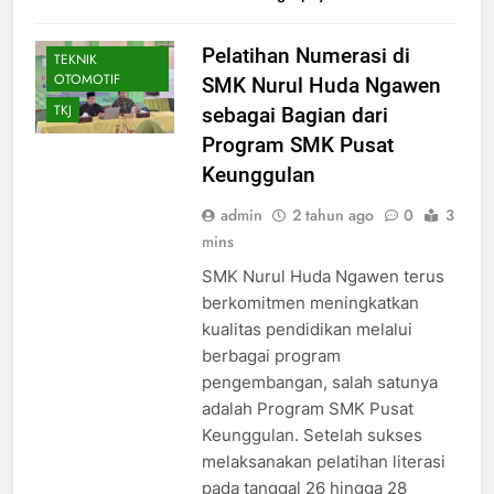
SMK PUSAT
KEUNGGULAN
Pelatihan Numerasi di
TEKNIK
OTOMOTIF
SMK Nurul Huda Ngawen
TKJ
sebagai Bagian dari
Program SMK Pusat
Keunggulan
admin
2 tahun ago
0
3
mins
SMK Nurul Huda Ngawen terus
berkomitmen meningkatkan
kualitas pendidikan melalui
berbagai program
pengembangan, salah satunya
adalah Program SMK Pusat
Keunggulan. Setelah sukses
melaksanakan pelatihan literasi
pada tanggal 26 hingga 28