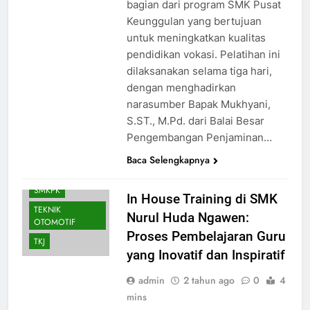
bagian dari program SMK Pusat
Keunggulan yang bertujuan
AKUNTANSI DAN
untuk meningkatkan kualitas
KEUANGAN
pendidikan vokasi. Pelatihan ini
LEMBAGA
dilaksanakan selama tiga hari,
BKK
BUSANA
dengan menghadirkan
DESAIN
narasumber Bapak Mukhyani,
KOMUNIKASI
VISUAL
S.ST., M.Pd. dari Balai Besar
Pengembangan Penjaminan…
FASHION
SMK PUSAT
Baca Selengkapnya
KEUNGGULAN
SMKPK
In House Training di SMK
TEKNIK
Nurul Huda Ngawen:
OTOMOTIF
Proses Pembelajaran Guru
TKJ
yang Inovatif dan Inspiratif
admin
2 tahun ago
0
4
mins