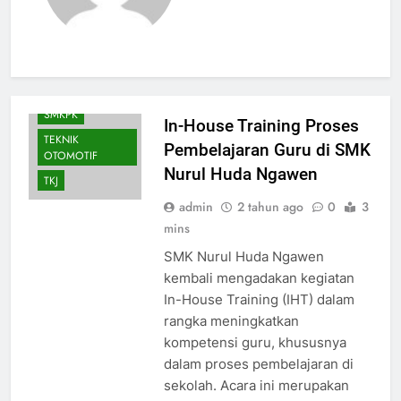
FASHION
HUMAS
SMK PUSAT
KEUNGGULAN
SMKPK
In-House Training Proses
TEKNIK
Pembelajaran Guru di SMK
OTOMOTIF
Nurul Huda Ngawen
TKJ
admin
2 tahun ago
0
3
mins
SMK Nurul Huda Ngawen
kembali mengadakan kegiatan
In-House Training (IHT) dalam
rangka meningkatkan
kompetensi guru, khususnya
dalam proses pembelajaran di
sekolah. Acara ini merupakan