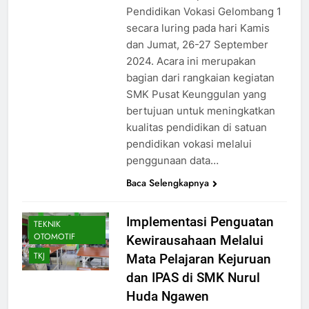
Pendidikan Vokasi Gelombang 1
secara luring pada hari Kamis
AKUNTANSI DAN
dan Jumat, 26-27 September
KEUANGAN
2024. Acara ini merupakan
LEMBAGA
bagian dari rangkaian kegiatan
AKUNTANSI
SMK Pusat Keunggulan yang
KEUANGAN
LEMBAGA
bertujuan untuk meningkatkan
kualitas pendidikan di satuan
BKK
BUSANA
pendidikan vokasi melalui
DESAIN
penggunaan data…
KOMUNIKASI
VISUAL
Baca Selengkapnya
SMK PUSAT
KEUNGGULAN
Implementasi Penguatan
TEKNIK
OTOMOTIF
Kewirausahaan Melalui
TKJ
Mata Pelajaran Kejuruan
dan IPAS di SMK Nurul
Huda Ngawen