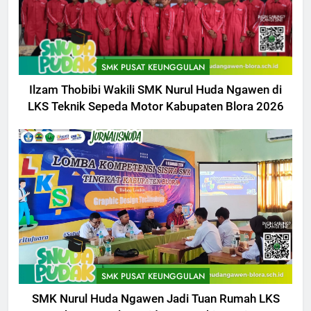
SMK PUSAT KEUNGGULAN
Ilzam Thobibi Wakili SMK Nurul Huda Ngawen di
LKS Teknik Sepeda Motor Kabupaten Blora 2026
5
Berlangsung Sukses Try Out
UKK SMK Nurul Huda Ngawen!
Siswa Siap Hadapi UKK Januari
SMK PUSAT KEUNGGULAN
2026
6
Laporan Rekapitulasi
Penggunaan Dana BOS
SMK PUSAT KEUNGGULAN
FASHION
SMK Nurul Huda Ngawen Jadi Tuan Rumah LKS