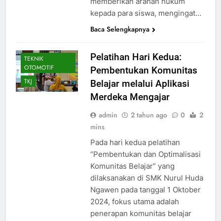
memberikan arahan hukum
VISUAL
kepada para siswa, mengingat…
SMK PUSAT
Baca Selengkapnya
KEUNGGULAN
SMKPK
Pelatihan Hari Kedua:
TEKNIK
OTOMOTIF
Pembentukan Komunitas
TKJ
Belajar melalui Aplikasi
Merdeka Mengajar
admin
2 tahun ago
0
2
mins
Pada hari kedua pelatihan
“Pembentukan dan Optimalisasi
Komunitas Belajar” yang
dilaksanakan di SMK Nurul Huda
Ngawen pada tanggal 1 Oktober
2024, fokus utama adalah
penerapan komunitas belajar