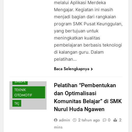
melalui Aplikasi Merdeka
Mengajar. Kegiatan ini masih
menjadi bagian dari rangkaian
AKUNTANSI DAN
program SMK Pusat Keunggulan,
KEUANGAN
yang bertujuan untuk
LEMBAGA
meningkatkan kualitas
BKK
BUSANA
pembelajaran berbasis teknologi
DESAIN
di kalangan guru. Dalam
KOMUNIKASI
pelatihan…
VISUAL
SMK PUSAT
Baca Selengkapnya
KEUNGGULAN
SMKPK
Pelatihan “Pembentukan
TEKNIK
dan Optimalisasi
OTOMOTIF
Komunitas Belajar” di SMK
TKJ
Nurul Huda Ngawen
admin
2 tahun ago
0
2
mins