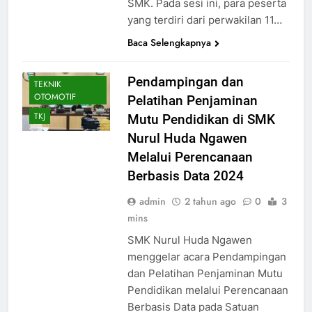
BKK
BUSANA
SMK. Pada sesi ini, para peserta
yang terdiri dari perwakilan 11…
DESAIN
KOMUNIKASI
Baca Selengkapnya
VISUAL
HUMAS
Pendampingan dan
TEKNIK
OTOMOTIF
Pelatihan Penjaminan
TKJ
Mutu Pendidikan di SMK
Nurul Huda Ngawen
Melalui Perencanaan
Berbasis Data 2024
admin
2 tahun ago
0
3
mins
SMK Nurul Huda Ngawen
menggelar acara Pendampingan
dan Pelatihan Penjaminan Mutu
Pendidikan melalui Perencanaan
Berbasis Data pada Satuan