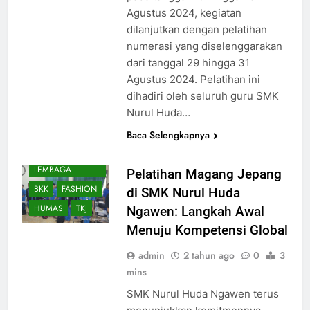
Agustus 2024, kegiatan
dilanjutkan dengan pelatihan
numerasi yang diselenggarakan
dari tanggal 29 hingga 31
Agustus 2024. Pelatihan ini
dihadiri oleh seluruh guru SMK
Nurul Huda…
Baca Selengkapnya
AKUNTANSI DAN
KEUANGAN
LEMBAGA
Pelatihan Magang Jepang
BKK
FASHION
di SMK Nurul Huda
HUMAS
TKJ
Ngawen: Langkah Awal
Menuju Kompetensi Global
admin
2 tahun ago
0
3
mins
SMK Nurul Huda Ngawen terus