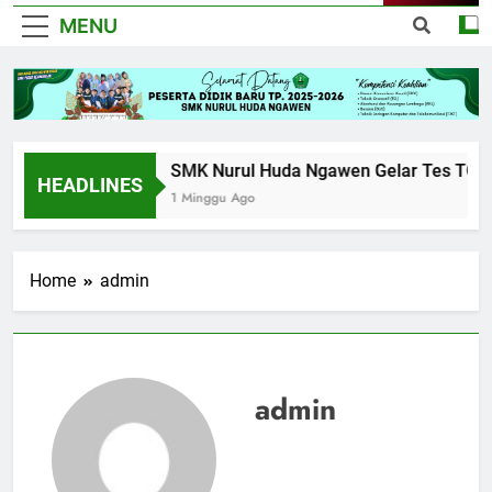
MENU
0
SMK Nurul Huda Ngawen Gelar Tes TOEIC un
HEADLINES
1 Minggu Ago
AKUNTANSI DAN
Home
admin
KEUANGAN
LEMBAGA
AKUNTANSI
KEUANGAN
LEMBAGA
admin
BKK
BUSANA
DESAIN
KOMUNIKASI
VISUAL