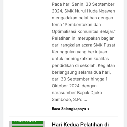
Pada hari Senin, 30 September
2024, SMK Nurul Huda Ngawen
mengadakan pelatihan dengan
tema “Pembentukan dan
Optimalisasi Komunitas Belajar.”
Pelatihan ini merupakan bagian
dari rangkaian acara SMK Pusat
AKUNTANSI DAN
KEUANGAN
Keunggulan yang bertujuan
LEMBAGA
untuk meningkatkan kualitas
AKUNTANSI
pendidikan di sekolah. Kegiatan
KEUANGAN
berlangsung selama dua hari,
LEMBAGA
dari 30 September hingga 1
BKK
BUSANA
Oktober 2024, dengan
DESAIN
narasumber Bapak Djoko
KOMUNIKASI
Sambodo, S.Pd,…
VISUAL
HUMAS
Baca Selengkapnya
SMK PUSAT
KEUNGGULAN
Hari Kedua Pelatihan di