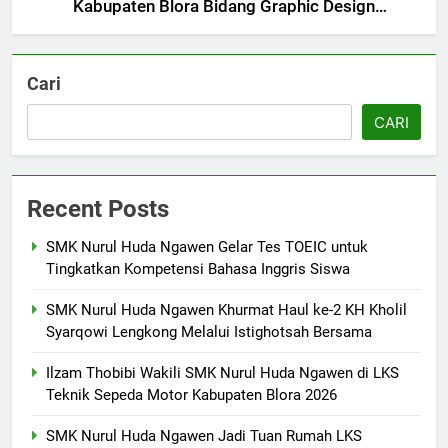
Kabupaten Blora Bidang Graphic Design
7
Technology
SMK Nurul Huda Ngawen Awali
Semester Genap dengan
Cari
Semangat dan Prestasi Baru
SMK PUSAT KEUNGGULAN
CARI
8
Sukses! EKKS SMK Nurul Huda
Recent Posts
Ngawen Digelar dengan
Semangat Meningkatkan Mutu
SMK PUSAT KEUNGGULAN
SMK Nurul Huda Ngawen Gelar Tes TOEIC untuk
Pendidikan
Tingkatkan Kompetensi Bahasa Inggris Siswa
1
SMK Nurul Huda Ngawen Khurmat Haul ke-2 KH Kholil
SMK Nurul Huda Ngawen Gelar
Syarqowi Lengkong Melalui Istighotsah Bersama
Tes TOEIC untuk Tingkatkan
Kompetensi Bahasa Inggris
SMK PUSAT KEUNGGULAN
Ilzam Thobibi Wakili SMK Nurul Huda Ngawen di LKS
Siswa
Teknik Sepeda Motor Kabupaten Blora 2026
2
SMK Nurul Huda Ngawen Jadi Tuan Rumah LKS
SMK Nurul Huda Ngawen