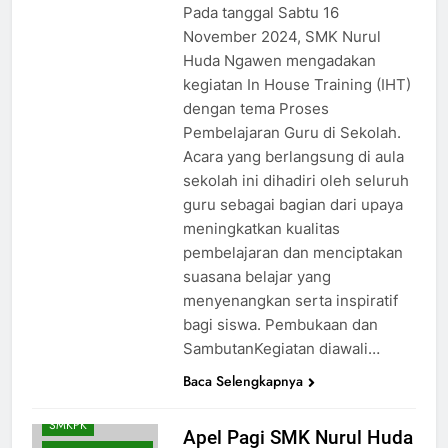
Pada tanggal Sabtu 16
November 2024, SMK Nurul
Huda Ngawen mengadakan
kegiatan In House Training (IHT)
dengan tema Proses
Pembelajaran Guru di Sekolah.
Acara yang berlangsung di aula
sekolah ini dihadiri oleh seluruh
AKUNTANSI DAN
guru sebagai bagian dari upaya
KEUANGAN
meningkatkan kualitas
LEMBAGA
pembelajaran dan menciptakan
BKK
BUSANA
suasana belajar yang
DESAIN
menyenangkan serta inspiratif
KOMUNIKASI
VISUAL
bagi siswa. Pembukaan dan
SambutanKegiatan diawali…
HUMAS
SMK PUSAT
Baca Selengkapnya
KEUNGGULAN
SMKPK
Apel Pagi SMK Nurul Huda