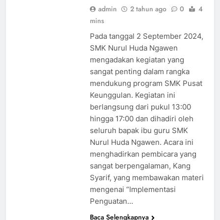
admin
2 tahun ago
0
4
mins
Pada tanggal 2 September 2024,
SMK Nurul Huda Ngawen
mengadakan kegiatan yang
sangat penting dalam rangka
mendukung program SMK Pusat
Keunggulan. Kegiatan ini
berlangsung dari pukul 13:00
hingga 17:00 dan dihadiri oleh
seluruh bapak ibu guru SMK
Nurul Huda Ngawen. Acara ini
AKUNTANSI DAN
menghadirkan pembicara yang
KEUANGAN
LEMBAGA
sangat berpengalaman, Kang
Syarif, yang membawakan materi
BKK
BUSANA
mengenai “Implementasi
DESAIN
Penguatan…
KOMUNIKASI
VISUAL
Baca Selengkapnya