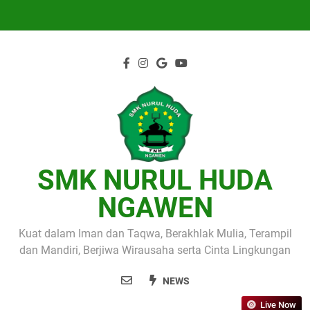
Skip
to
content
SMK NURUL HUDA
NGAWEN
Kuat dalam Iman dan Taqwa, Berakhlak Mulia, Terampil
dan Mandiri, Berjiwa Wirausaha serta Cinta Lingkungan
NEWS
Live Now