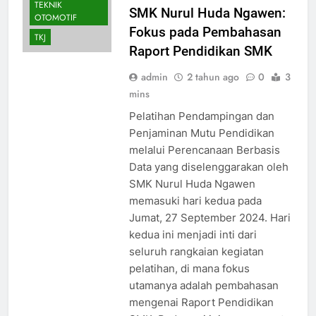
TEKNIK
SMK Nurul Huda Ngawen:
OTOMOTIF
Fokus pada Pembahasan
TKJ
Raport Pendidikan SMK
admin
2 tahun ago
0
3
mins
Pelatihan Pendampingan dan
Penjaminan Mutu Pendidikan
melalui Perencanaan Berbasis
Data yang diselenggarakan oleh
SMK Nurul Huda Ngawen
memasuki hari kedua pada
Jumat, 27 September 2024. Hari
AKUNTANSI DAN
kedua ini menjadi inti dari
KEUANGAN
seluruh rangkaian kegiatan
LEMBAGA
pelatihan, di mana fokus
AKUNTANSI
KEUANGAN
utamanya adalah pembahasan
LEMBAGA
mengenai Raport Pendidikan