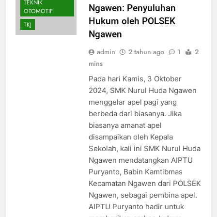
TEKNIK
Ngawen: Penyuluhan
OTOMOTIF
Hukum oleh POLSEK
TKJ
Ngawen
admin
2 tahun ago
1
2
mins
Pada hari Kamis, 3 Oktober
2024, SMK Nurul Huda Ngawen
menggelar apel pagi yang
berbeda dari biasanya. Jika
biasanya amanat apel
AKUNTANSI DAN
disampaikan oleh Kepala
KEUANGAN
Sekolah, kali ini SMK Nurul Huda
LEMBAGA
Ngawen mendatangkan AIPTU
AKUNTANSI
Puryanto, Babin Kamtibmas
KEUANGAN
LEMBAGA
Kecamatan Ngawen dari POLSEK
BKK
BUSANA
Ngawen, sebagai pembina apel.
AIPTU Puryanto hadir untuk
DESAIN
KOMUNIKASI