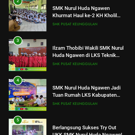
2
SMK Nurul Huda Ngawen
Khurmat Haul ke-2 KH Kholil
SMK Nurul Huda Ngawen
Syarqowi Lengkong Melalui
Khurmat Haul ke-2 KH Kholil
SMK PUSAT KEUNGGULAN
Istighotsah Bersama
Syarqowi Lengkong Melalui
SMK PUSAT KEUNGGULAN
Istighotsah Bersama
3
3
Ilzam Thobibi Wakili SMK Nurul
Huda Ngawen di LKS Teknik
Ilzam Thobibi Wakili SMK Nurul
Sepeda Motor Kabupaten Blora
Huda Ngawen di LKS Teknik
SMK PUSAT KEUNGGULAN
2026
Sepeda Motor Kabupaten Blora
SMK PUSAT KEUNGGULAN
2026
4
4
SMK Nurul Huda Ngawen Jadi
Tuan Rumah LKS Kabupaten
SMK Nurul Huda Ngawen Jadi
Blora Bidang Graphic Design
Tuan Rumah LKS Kabupaten
SMK PUSAT KEUNGGULAN
Technology
Blora Bidang Graphic Design
SMK PUSAT KEUNGGULAN
Technology
5
5
Berlangsung Sukses Try Out
UKK SMK Nurul Huda Ngawen!
Berlangsung Sukses Try Out