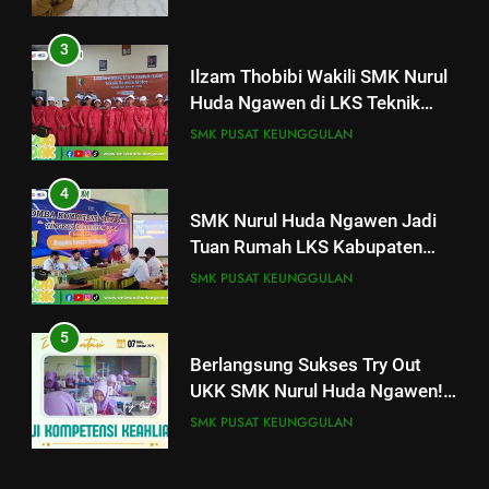
Ilzam Thobibi Wakili SMK Nurul
Huda Ngawen di LKS Teknik
Sepeda Motor Kabupaten Blora
SMK PUSAT KEUNGGULAN
2026
4
SMK Nurul Huda Ngawen Jadi
Tuan Rumah LKS Kabupaten
Blora Bidang Graphic Design
SMK PUSAT KEUNGGULAN
Technology
25
Pelatihan “Pembentukan dan
5
Optimalisasi Komunitas Belajar”
Berlangsung Sukses Try Out
di SMK Nurul Huda Ngawen
AKUNTANSI DAN KEUANGAN LEMBAGA
UKK SMK Nurul Huda Ngawen!
BKK
Siswa Siap Hadapi UKK Januari
SMK PUSAT KEUNGGULAN
2026
26
Hari Kedua Pelatihan di SMK
6
Nurul Huda Ngawen: Fokus
Laporan Rekapitulasi
pada Pembahasan Raport
AKUNTANSI DAN KEUANGAN LEMBAGA
Penggunaan Dana BOS