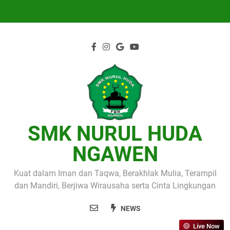
Skip
to
content
SMK NURUL HUDA
NGAWEN
Kuat dalam Iman dan Taqwa, Berakhlak Mulia, Terampil
dan Mandiri, Berjiwa Wirausaha serta Cinta Lingkungan
NEWS
Live Now