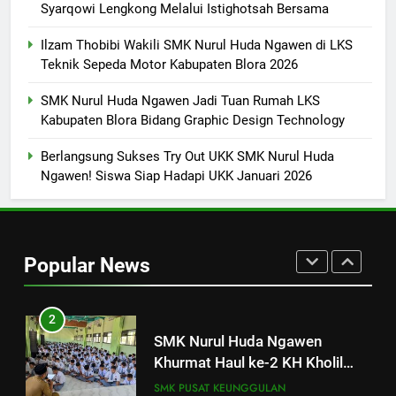
Syarqowi Lengkong Melalui Istighotsah Bersama
8
Ilzam Thobibi Wakili SMK Nurul Huda Ngawen di LKS
Teknik Sepeda Motor Kabupaten Blora 2026
Sukses! EKKS SMK Nurul Huda
Ngawen Digelar dengan
SMK Nurul Huda Ngawen Jadi Tuan Rumah LKS
Semangat Meningkatkan Mutu
SMK PUSAT KEUNGGULAN
Kabupaten Blora Bidang Graphic Design Technology
Pendidikan
Berlangsung Sukses Try Out UKK SMK Nurul Huda
1
Ngawen! Siswa Siap Hadapi UKK Januari 2026
SMK Nurul Huda Ngawen Gelar
Tes TOEIC untuk Tingkatkan
Kompetensi Bahasa Inggris
SMK PUSAT KEUNGGULAN
Siswa
Popular News
2
SMK Nurul Huda Ngawen
Khurmat Haul ke-2 KH Kholil
Syarqowi Lengkong Melalui
SMK PUSAT KEUNGGULAN
Istighotsah Bersama
3