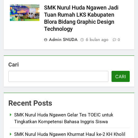
SMK Nurul Huda Ngawen Jadi
Tuan Rumah LKS Kabupaten
Blora Bidang Graphic Design
Technology
5
Berlangsung Sukses Try Out
Admin SNUDA
6 bulan ago
0
UKK SMK Nurul Huda Ngawen!
Siswa Siap Hadapi UKK Januari
SMK PUSAT KEUNGGULAN
2026
Cari
6
CARI
Laporan Rekapitulasi
Penggunaan Dana BOS
FASHION
Recent Posts
7
SMK Nurul Huda Ngawen Gelar Tes TOEIC untuk
SMK Nurul Huda Ngawen Awali
Tingkatkan Kompetensi Bahasa Inggris Siswa
Semester Genap dengan
SMK Nurul Huda Ngawen Khurmat Haul ke-2 KH Kholil
Semangat dan Prestasi Baru
SMK PUSAT KEUNGGULAN