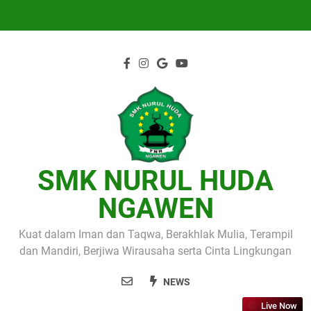
Skip
to
content
SMK NURUL HUDA
NGAWEN
Kuat dalam Iman dan Taqwa, Berakhlak Mulia, Terampil
dan Mandiri, Berjiwa Wirausaha serta Cinta Lingkungan
NEWS
Live Now