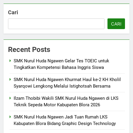
6
Cari
Laporan Rekapitulasi
Penggunaan Dana BOS
CARI
FASHION
7
Recent Posts
SMK Nurul Huda Ngawen Awali
Semester Genap dengan
SMK Nurul Huda Ngawen Gelar Tes TOEIC untuk
Tingkatkan Kompetensi Bahasa Inggris Siswa
Semangat dan Prestasi Baru
SMK PUSAT KEUNGGULAN
SMK Nurul Huda Ngawen Khurmat Haul ke-2 KH Kholil
8
Syarqowi Lengkong Melalui Istighotsah Bersama
Sukses! EKKS SMK Nurul Huda
Ilzam Thobibi Wakili SMK Nurul Huda Ngawen di LKS
Ngawen Digelar dengan
Teknik Sepeda Motor Kabupaten Blora 2026
Semangat Meningkatkan Mutu
SMK PUSAT KEUNGGULAN
Pendidikan
SMK Nurul Huda Ngawen Jadi Tuan Rumah LKS
Kabupaten Blora Bidang Graphic Design Technology
1
SMK Nurul Huda Ngawen Gelar