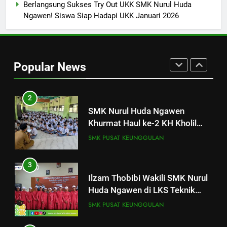
Berlangsung Sukses Try Out UKK SMK Nurul Huda
Tes TOEIC untuk Tingkatkan
Ngawen! Siswa Siap Hadapi UKK Januari 2026
Kompetensi Bahasa Inggris
SMK PUSAT KEUNGGULAN
Siswa
2
Popular News
SMK Nurul Huda Ngawen
Khurmat Haul ke-2 KH Kholil
Syarqowi Lengkong Melalui
SMK PUSAT KEUNGGULAN
Istighotsah Bersama
3
Ilzam Thobibi Wakili SMK Nurul
Huda Ngawen di LKS Teknik
Sepeda Motor Kabupaten Blora
SMK PUSAT KEUNGGULAN
2026
4
SMK Nurul Huda Ngawen Jadi
Tuan Rumah LKS Kabupaten
Blora Bidang Graphic Design
SMK PUSAT KEUNGGULAN