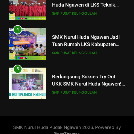
Sepeda Motor Kabupaten Blora
SMK PUSAT KEUNGGULAN
Sepeda Motor Kabupaten Blora
2026
SMK PUSAT KEUNGGULAN
2026
4
4
SMK Nurul Huda Ngawen Jadi
SMK Nurul Huda Ngawen Jadi
Tuan Rumah LKS Kabupaten
Tuan Rumah LKS Kabupaten
Blora Bidang Graphic Design
SMK PUSAT KEUNGGULAN
Blora Bidang Graphic Design
Technology
SMK PUSAT KEUNGGULAN
Technology
5
5
Berlangsung Sukses Try Out
Berlangsung Sukses Try Out
UKK SMK Nurul Huda Ngawen!
UKK SMK Nurul Huda Ngawen!
Siswa Siap Hadapi UKK Januari
SMK PUSAT KEUNGGULAN
Siswa Siap Hadapi UKK Januari
2026
SMK PUSAT KEUNGGULAN
2026
6
6
SMK Nurul Huda Ngawen Awali
Laporan Rekapitulasi
Semester Genap dengan
Penggunaan Dana BOS
Semangat dan Prestasi Baru
SMK PUSAT KEUNGGULAN
FASHION
SMK Nurul Huda Pudak Ngawen 2026. Powered By
.
BlazeThemes