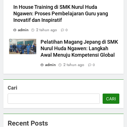
In House Training di SMK Nurul Huda
Ngawen: Proses Pembelajaran Guru yang
Inovatif dan Inspiratif
admin
2 tahun ago
0
5
Berlangsung Sukses Try Out
Pelatihan Magang Jepang di SMK
UKK SMK Nurul Huda Ngawen!
Nurul Huda Ngawen: Langkah
Siswa Siap Hadapi UKK Januari
Awal Menuju Kompetensi Global
SMK PUSAT KEUNGGULAN
2026
admin
2 tahun ago
0
6
Laporan Rekapitulasi
Penggunaan Dana BOS
Cari
FASHION
CARI
7
SMK Nurul Huda Ngawen Awali
Recent Posts
Semester Genap dengan