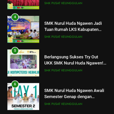
SMK PUSAT KEUNGGULAN
Siswa
2026
2
4
SMK Nurul Huda Ngawen
SMK Nurul Huda Ngawen Jadi
Khurmat Haul ke-2 KH Kholil
Tuan Rumah LKS Kabupaten
Syarqowi Lengkong Melalui
SMK PUSAT KEUNGGULAN
Blora Bidang Graphic Design
SMK PUSAT KEUNGGULAN
Istighotsah Bersama
Technology
3
5
Ilzam Thobibi Wakili SMK Nurul
Berlangsung Sukses Try Out
Huda Ngawen di LKS Teknik
UKK SMK Nurul Huda Ngawen!
Sepeda Motor Kabupaten Blora
SMK PUSAT KEUNGGULAN
Siswa Siap Hadapi UKK Januari
SMK PUSAT KEUNGGULAN
2026
2026
4
6
SMK Nurul Huda Ngawen Jadi
SMK Nurul Huda Ngawen Awali
Tuan Rumah LKS Kabupaten
Semester Genap dengan
Blora Bidang Graphic Design
SMK PUSAT KEUNGGULAN
Semangat dan Prestasi Baru
SMK PUSAT KEUNGGULAN
Technology
5