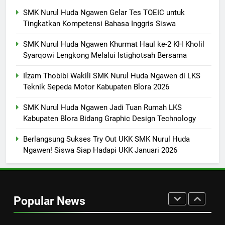
Semangat dan Prestasi Baru
SMK PUSAT KEUNGGULAN
SMK Nurul Huda Ngawen Gelar Tes TOEIC untuk
Tingkatkan Kompetensi Bahasa Inggris Siswa
8
SMK Nurul Huda Ngawen Khurmat Haul ke-2 KH Kholil
Sukses! EKKS SMK Nurul Huda
Syarqowi Lengkong Melalui Istighotsah Bersama
Ngawen Digelar dengan
Semangat Meningkatkan Mutu
SMK PUSAT KEUNGGULAN
Ilzam Thobibi Wakili SMK Nurul Huda Ngawen di LKS
Pendidikan
Teknik Sepeda Motor Kabupaten Blora 2026
1
SMK Nurul Huda Ngawen Jadi Tuan Rumah LKS
SMK Nurul Huda Ngawen Gelar
Kabupaten Blora Bidang Graphic Design Technology
Tes TOEIC untuk Tingkatkan
Kompetensi Bahasa Inggris
SMK PUSAT KEUNGGULAN
Berlangsung Sukses Try Out UKK SMK Nurul Huda
Siswa
Ngawen! Siswa Siap Hadapi UKK Januari 2026
2
SMK Nurul Huda Ngawen
Khurmat Haul ke-2 KH Kholil
Popular News
Syarqowi Lengkong Melalui
SMK PUSAT KEUNGGULAN
Istighotsah Bersama