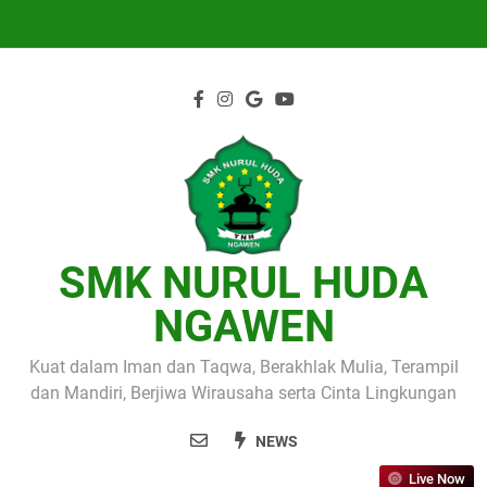
Skip
to
content
SMK NURUL HUDA
NGAWEN
Kuat dalam Iman dan Taqwa, Berakhlak Mulia, Terampil
dan Mandiri, Berjiwa Wirausaha serta Cinta Lingkungan
NEWS
Live Now