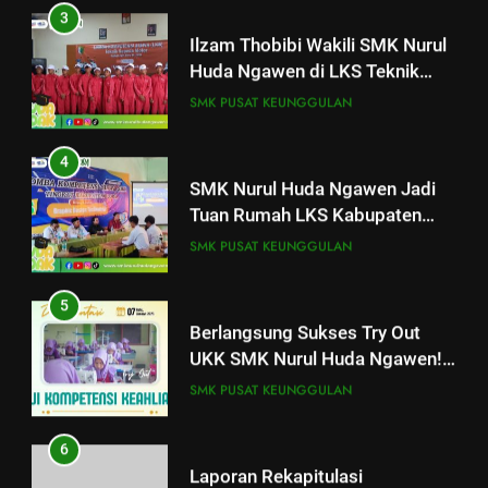
3
25
Ilzam Thobibi Wakili SMK Nurul
Pelatihan “Pembentukan dan
Huda Ngawen di LKS Teknik
Optimalisasi Komunitas Belajar”
Sepeda Motor Kabupaten Blora
di SMK Nurul Huda Ngawen
SMK PUSAT KEUNGGULAN
AKUNTANSI DAN KEUANGAN LEMBAGA
2026
BKK
4
26
SMK Nurul Huda Ngawen Jadi
Hari Kedua Pelatihan di SMK
Tuan Rumah LKS Kabupaten
Nurul Huda Ngawen: Fokus
Blora Bidang Graphic Design
pada Pembahasan Raport
SMK PUSAT KEUNGGULAN
AKUNTANSI DAN KEUANGAN LEMBAGA
Technology
Pendidikan SMK
AKUNTANSI KEUANGAN LEMBAGA
5
27
Berlangsung Sukses Try Out
Implementasi Penguatan
UKK SMK Nurul Huda Ngawen!
Kewirausahaan Melalui Mata
Siswa Siap Hadapi UKK Januari
Pelajaran Kejuruan dan IPAS di
SMK PUSAT KEUNGGULAN
AKUNTANSI DAN KEUANGAN LEMBAGA
2026
SMK Nurul Huda Ngawen
AKUNTANSI KEUANGAN LEMBAGA
6
28
Laporan Rekapitulasi
Pelatihan Numerasi di SMK