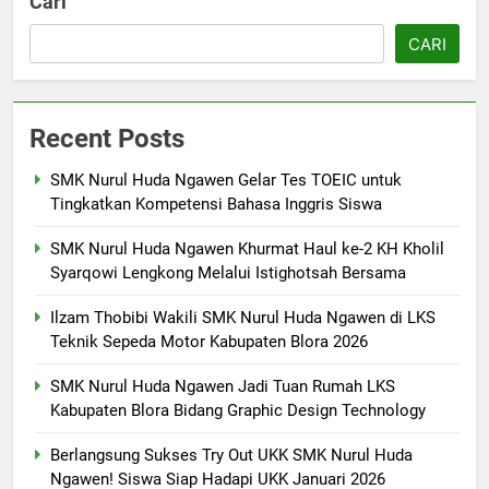
Cari
Siswa Siap Hadapi UKK Januari
SMK PUSAT KEUNGGULAN
2026
CARI
6
Laporan Rekapitulasi
Recent Posts
Penggunaan Dana BOS
FASHION
SMK Nurul Huda Ngawen Gelar Tes TOEIC untuk
Tingkatkan Kompetensi Bahasa Inggris Siswa
7
SMK Nurul Huda Ngawen Khurmat Haul ke-2 KH Kholil
SMK Nurul Huda Ngawen Awali
Syarqowi Lengkong Melalui Istighotsah Bersama
Semester Genap dengan
Semangat dan Prestasi Baru
SMK PUSAT KEUNGGULAN
Ilzam Thobibi Wakili SMK Nurul Huda Ngawen di LKS
Teknik Sepeda Motor Kabupaten Blora 2026
8
SMK Nurul Huda Ngawen Jadi Tuan Rumah LKS
Sukses! EKKS SMK Nurul Huda
Kabupaten Blora Bidang Graphic Design Technology
Ngawen Digelar dengan
Semangat Meningkatkan Mutu
SMK PUSAT KEUNGGULAN
Berlangsung Sukses Try Out UKK SMK Nurul Huda
Pendidikan
Ngawen! Siswa Siap Hadapi UKK Januari 2026