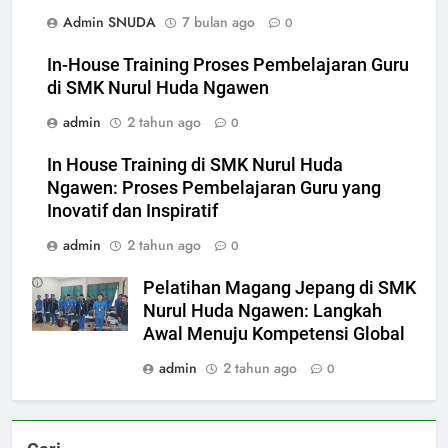
Admin SNUDA
7 bulan ago
0
In-House Training Proses Pembelajaran Guru
di SMK Nurul Huda Ngawen
admin
2 tahun ago
0
In House Training di SMK Nurul Huda
Ngawen: Proses Pembelajaran Guru yang
Inovatif dan Inspiratif
admin
2 tahun ago
0
Pelatihan Magang Jepang di SMK
Nurul Huda Ngawen: Langkah
Awal Menuju Kompetensi Global
admin
2 tahun ago
0
5
Berlangsung Sukses Try Out
UKK SMK Nurul Huda Ngawen!