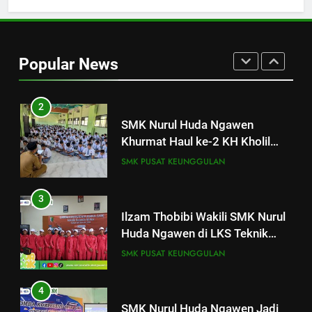
1
SMK Nurul Huda Ngawen Gelar
Tes TOEIC untuk Tingkatkan
Popular News
Kompetensi Bahasa Inggris
SMK PUSAT KEUNGGULAN
Siswa
2
SMK Nurul Huda Ngawen
Khurmat Haul ke-2 KH Kholil
Syarqowi Lengkong Melalui
SMK PUSAT KEUNGGULAN
Istighotsah Bersama
3
Ilzam Thobibi Wakili SMK Nurul
Huda Ngawen di LKS Teknik
Sepeda Motor Kabupaten Blora
SMK PUSAT KEUNGGULAN
2026
4
SMK Nurul Huda Ngawen Jadi