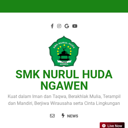
Skip
to
content
SMK NURUL HUDA
NGAWEN
Kuat dalam Iman dan Taqwa, Berakhlak Mulia, Terampil
dan Mandiri, Berjiwa Wirausaha serta Cinta Lingkungan
NEWS
Live Now