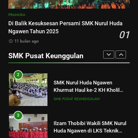
Nurul Huda Ngawen sebagai
Bagian dari Program SMK Pusat
AKUNTANSI DAN KEUANGAN LEMBAGA
PRAMUKA
8
Keunggulan
BKK
Sukses! EKKS SMK Nurul Huda
Di Balik Kesuksesan Persami SMK Nurul Huda
Ngawen Digelar dengan
Ngawen Tahun 2025
01
1
Semangat Meningkatkan Mutu
SMK PUSAT KEUNGGULAN
11 bulan ago
SMK Nurul Huda Ngawen Gelar
Pendidikan
Tes TOEIC untuk Tingkatkan
SMK Pusat Keunggulan
1
Kompetensi Bahasa Inggris
SMK PUSAT KEUNGGULAN
SMK Nurul Huda Ngawen Gelar
Siswa
Tes TOEIC untuk Tingkatkan
2
Kompetensi Bahasa Inggris
SMK PUSAT KEUNGGULAN
SMK Nurul Huda Ngawen
Siswa
Khurmat Haul ke-2 KH Kholil
2
Syarqowi Lengkong Melalui
SMK PUSAT KEUNGGULAN
SMK Nurul Huda Ngawen
Istighotsah Bersama
Khurmat Haul ke-2 KH Kholil
3
Syarqowi Lengkong Melalui
SMK PUSAT KEUNGGULAN
Ilzam Thobibi Wakili SMK Nurul
Istighotsah Bersama
Huda Ngawen di LKS Teknik
3