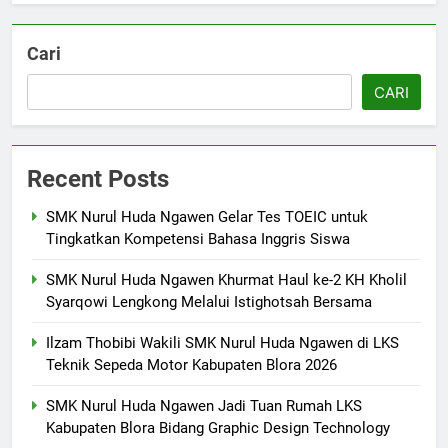
Berlangsung Sukses Try Out
UKK SMK Nurul Huda Ngawen!
Cari
Siswa Siap Hadapi UKK Januari
SMK PUSAT KEUNGGULAN
2026
CARI
6
Laporan Rekapitulasi
Recent Posts
Penggunaan Dana BOS
FASHION
SMK Nurul Huda Ngawen Gelar Tes TOEIC untuk
Tingkatkan Kompetensi Bahasa Inggris Siswa
7
SMK Nurul Huda Ngawen Khurmat Haul ke-2 KH Kholil
SMK Nurul Huda Ngawen Awali
Syarqowi Lengkong Melalui Istighotsah Bersama
Semester Genap dengan
Semangat dan Prestasi Baru
SMK PUSAT KEUNGGULAN
Ilzam Thobibi Wakili SMK Nurul Huda Ngawen di LKS
Teknik Sepeda Motor Kabupaten Blora 2026
8
SMK Nurul Huda Ngawen Jadi Tuan Rumah LKS
Sukses! EKKS SMK Nurul Huda
Kabupaten Blora Bidang Graphic Design Technology
Ngawen Digelar dengan