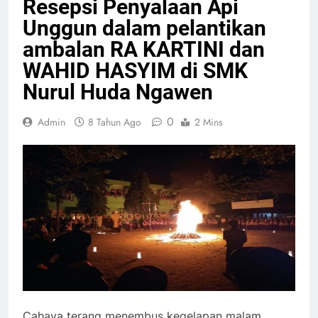
Resepsi Penyalaan Api
Unggun dalam pelantikan
ambalan RA KARTINI dan
WAHID HASYIM di SMK
Nurul Huda Ngawen
0
Admin
8 Tahun Ago
2 Mins
Cahaya terang menembus kegelapan malam,