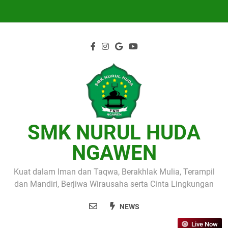
Skip
to
content
SMK NURUL HUDA
NGAWEN
Kuat dalam Iman dan Taqwa, Berakhlak Mulia, Terampil
dan Mandiri, Berjiwa Wirausaha serta Cinta Lingkungan
NEWS
Live Now