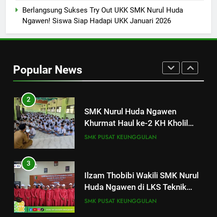
Semangat Meningkatkan Mutu
SMK PUSAT KEUNGGULAN
Berlangsung Sukses Try Out UKK SMK Nurul Huda
Pendidikan
Ngawen! Siswa Siap Hadapi UKK Januari 2026
1
SMK Nurul Huda Ngawen Gelar
Tes TOEIC untuk Tingkatkan
Popular News
Kompetensi Bahasa Inggris
SMK PUSAT KEUNGGULAN
Siswa
2
SMK Nurul Huda Ngawen
Khurmat Haul ke-2 KH Kholil
Syarqowi Lengkong Melalui
SMK PUSAT KEUNGGULAN
Istighotsah Bersama
3
Ilzam Thobibi Wakili SMK Nurul
Huda Ngawen di LKS Teknik
Sepeda Motor Kabupaten Blora
SMK PUSAT KEUNGGULAN
2026