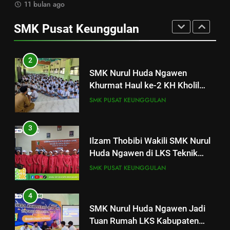
SMK PUSAT KEUNGGULAN
11 bulan ago
SMK Nurul Huda Ngawen Gelar
Pendidikan
Tes TOEIC untuk Tingkatkan
SMK Pusat Keunggulan
1
Kompetensi Bahasa Inggris
SMK PUSAT KEUNGGULAN
SMK Nurul Huda Ngawen Gelar
Siswa
Tes TOEIC untuk Tingkatkan
2
Kompetensi Bahasa Inggris
SMK PUSAT KEUNGGULAN
SMK Nurul Huda Ngawen
Siswa
Khurmat Haul ke-2 KH Kholil
2
Syarqowi Lengkong Melalui
SMK PUSAT KEUNGGULAN
SMK Nurul Huda Ngawen
Istighotsah Bersama
Khurmat Haul ke-2 KH Kholil
3
Syarqowi Lengkong Melalui
SMK PUSAT KEUNGGULAN
Ilzam Thobibi Wakili SMK Nurul
Istighotsah Bersama
Huda Ngawen di LKS Teknik
3
Sepeda Motor Kabupaten Blora
SMK PUSAT KEUNGGULAN
Ilzam Thobibi Wakili SMK Nurul
2026
Huda Ngawen di LKS Teknik
4
Sepeda Motor Kabupaten Blora
SMK PUSAT KEUNGGULAN
SMK Nurul Huda Ngawen Jadi
2026
Tuan Rumah LKS Kabupaten