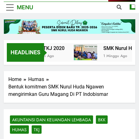
MENU
UPK TKJ 2020
SMK Nurul Huda N
HEADLINES
6 Tahun Ago
1 Minggu Ago
Home
Humas
Bentuk komitmen SMK Nurul Huda Ngawen
mengirimkan Guru Magang Di PT Indobismar
AKUNTANSI DAN KEUANGAN LEMBAGA
BKK
HUMAS
TKJ