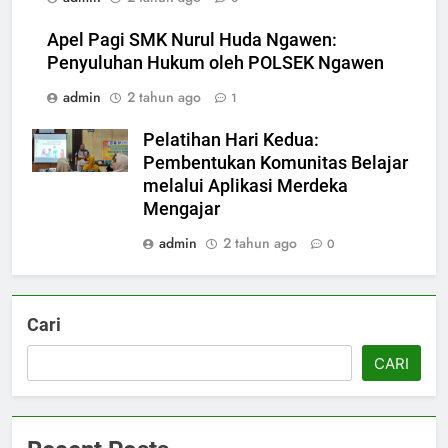
Apel Pagi SMK Nurul Huda Ngawen:
Penyuluhan Hukum oleh POLSEK Ngawen
admin
2 tahun ago
1
Pelatihan Hari Kedua:
Pembentukan Komunitas Belajar
melalui Aplikasi Merdeka
Mengajar
admin
2 tahun ago
0
5
Berlangsung Sukses Try Out
UKK SMK Nurul Huda Ngawen!
Cari
Siswa Siap Hadapi UKK Januari
SMK PUSAT KEUNGGULAN
2026
CARI
6
Laporan Rekapitulasi
Penggunaan Dana BOS