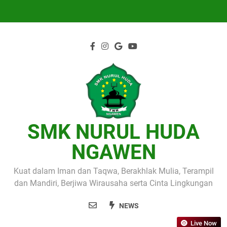
Skip
to
content
SMK NURUL HUDA
NGAWEN
Kuat dalam Iman dan Taqwa, Berakhlak Mulia, Terampil
dan Mandiri, Berjiwa Wirausaha serta Cinta Lingkungan
NEWS
Live Now