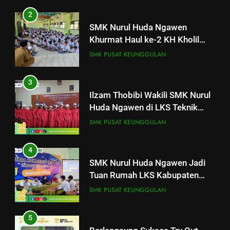
2
SMK Nurul Huda Ngawen
Khurmat Haul ke-2 KH Kholil
Syarqowi Lengkong Melalui
SMK PUSAT KEUNGGULAN
Istighotsah Bersama
3
Ilzam Thobibi Wakili SMK Nurul
Huda Ngawen di LKS Teknik
Sepeda Motor Kabupaten Blora
SMK PUSAT KEUNGGULAN
2026
4
SMK Nurul Huda Ngawen Jadi
Tuan Rumah LKS Kabupaten
25
Blora Bidang Graphic Design
Pelatihan “Pembentukan dan
SMK PUSAT KEUNGGULAN
Technology
Optimalisasi Komunitas Belajar”
di SMK Nurul Huda Ngawen
AKUNTANSI DAN KEUANGAN LEMBAGA
5
BKK