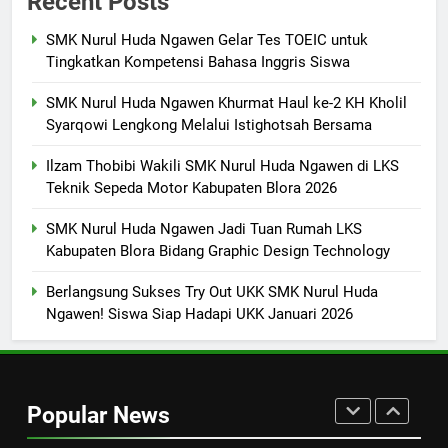
Recent Posts
FASHION
SMK Nurul Huda Ngawen Gelar Tes TOEIC untuk
Tingkatkan Kompetensi Bahasa Inggris Siswa
7
SMK Nurul Huda Ngawen Khurmat Haul ke-2 KH Kholil
SMK Nurul Huda Ngawen Awali
Syarqowi Lengkong Melalui Istighotsah Bersama
Semester Genap dengan
Semangat dan Prestasi Baru
SMK PUSAT KEUNGGULAN
Ilzam Thobibi Wakili SMK Nurul Huda Ngawen di LKS
Teknik Sepeda Motor Kabupaten Blora 2026
8
SMK Nurul Huda Ngawen Jadi Tuan Rumah LKS
Sukses! EKKS SMK Nurul Huda
Kabupaten Blora Bidang Graphic Design Technology
Ngawen Digelar dengan
Semangat Meningkatkan Mutu
SMK PUSAT KEUNGGULAN
Berlangsung Sukses Try Out UKK SMK Nurul Huda
Pendidikan
Ngawen! Siswa Siap Hadapi UKK Januari 2026
1
SMK Nurul Huda Ngawen Gelar
Tes TOEIC untuk Tingkatkan
Popular News
Kompetensi Bahasa Inggris
SMK PUSAT KEUNGGULAN
Siswa