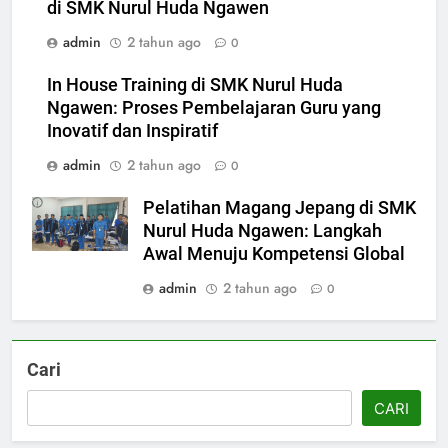
di SMK Nurul Huda Ngawen
admin
2 tahun ago
0
In House Training di SMK Nurul Huda
Ngawen: Proses Pembelajaran Guru yang
Inovatif dan Inspiratif
admin
2 tahun ago
0
5
Berlangsung Sukses Try Out
Pelatihan Magang Jepang di SMK
UKK SMK Nurul Huda Ngawen!
Nurul Huda Ngawen: Langkah
Siswa Siap Hadapi UKK Januari
Awal Menuju Kompetensi Global
SMK PUSAT KEUNGGULAN
2026
admin
2 tahun ago
0
6
Laporan Rekapitulasi
Penggunaan Dana BOS
Cari
FASHION
CARI
7