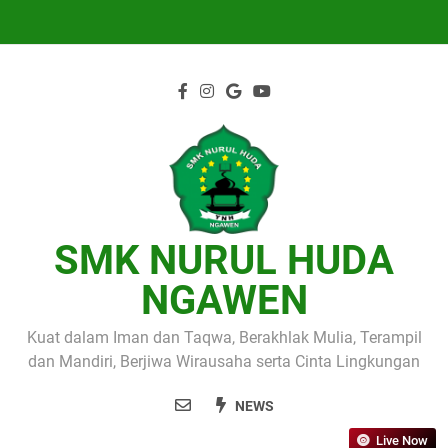
Skip
to
content
SMK NURUL HUDA
NGAWEN
Kuat dalam Iman dan Taqwa, Berakhlak Mulia, Terampil
dan Mandiri, Berjiwa Wirausaha serta Cinta Lingkungan
NEWS
Live Now