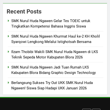
SMK Nurul Huda Ngawen Awali
Recent Posts
Semester Genap dengan
Semangat dan Prestasi Baru
SMK PUSAT KEUNGGULAN
SMK Nurul Huda Ngawen Gelar Tes TOEIC untuk
Tingkatkan Kompetensi Bahasa Inggris Siswa
8
SMK Nurul Huda Ngawen Khurmat Haul ke-2 KH Kholil
Sukses! EKKS SMK Nurul Huda
Syarqowi Lengkong Melalui Istighotsah Bersama
Ngawen Digelar dengan
Semangat Meningkatkan Mutu
SMK PUSAT KEUNGGULAN
Ilzam Thobibi Wakili SMK Nurul Huda Ngawen di LKS
Pendidikan
Teknik Sepeda Motor Kabupaten Blora 2026
1
SMK Nurul Huda Ngawen Jadi Tuan Rumah LKS
SMK Nurul Huda Ngawen Gelar
Kabupaten Blora Bidang Graphic Design Technology
Tes TOEIC untuk Tingkatkan
Kompetensi Bahasa Inggris
SMK PUSAT KEUNGGULAN
Berlangsung Sukses Try Out UKK SMK Nurul Huda
Siswa
Ngawen! Siswa Siap Hadapi UKK Januari 2026
2
SMK Nurul Huda Ngawen
Khurmat Haul ke-2 KH Kholil