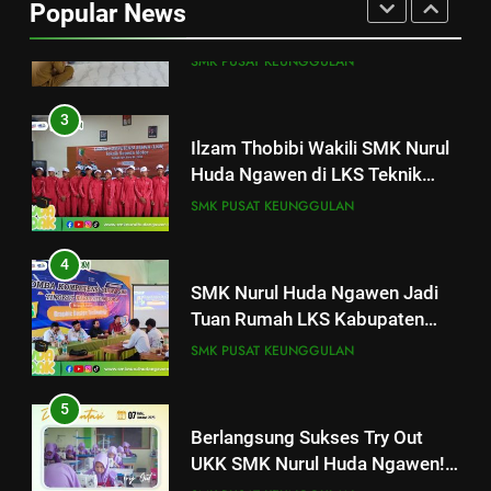
Popular News
Syarqowi Lengkong Melalui
SMK PUSAT KEUNGGULAN
Istighotsah Bersama
3
Ilzam Thobibi Wakili SMK Nurul
Huda Ngawen di LKS Teknik
Sepeda Motor Kabupaten Blora
SMK PUSAT KEUNGGULAN
2026
4
SMK Nurul Huda Ngawen Jadi
Tuan Rumah LKS Kabupaten
25
Blora Bidang Graphic Design
Pelatihan “Pembentukan dan
SMK PUSAT KEUNGGULAN
Technology
Optimalisasi Komunitas Belajar”
di SMK Nurul Huda Ngawen
AKUNTANSI DAN KEUANGAN LEMBAGA
5
BKK
Berlangsung Sukses Try Out
UKK SMK Nurul Huda Ngawen!
26
Siswa Siap Hadapi UKK Januari
Hari Kedua Pelatihan di SMK
SMK PUSAT KEUNGGULAN
2026
Nurul Huda Ngawen: Fokus