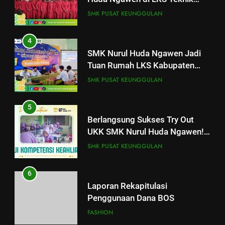
Sepeda Motor Kabupaten Blora
SMK PUSAT KEUNGGULAN
2026
4
SMK Nurul Huda Ngawen Jadi
Tuan Rumah LKS Kabupaten
25
Blora Bidang Graphic Design
Pelatihan “Pembentukan dan
SMK PUSAT KEUNGGULAN
Technology
Optimalisasi Komunitas Belajar”
di SMK Nurul Huda Ngawen
AKUNTANSI DAN KEUANGAN LEMBAGA
5
BKK
Berlangsung Sukses Try Out
UKK SMK Nurul Huda Ngawen!
26
Siswa Siap Hadapi UKK Januari
Hari Kedua Pelatihan di SMK
SMK PUSAT KEUNGGULAN
2026
Nurul Huda Ngawen: Fokus
pada Pembahasan Raport
AKUNTANSI DAN KEUANGAN LEMBAGA
6
Pendidikan SMK
AKUNTANSI KEUANGAN LEMBAGA
Laporan Rekapitulasi
Penggunaan Dana BOS
27
Implementasi Penguatan
FASHION
Kewirausahaan Melalui Mata