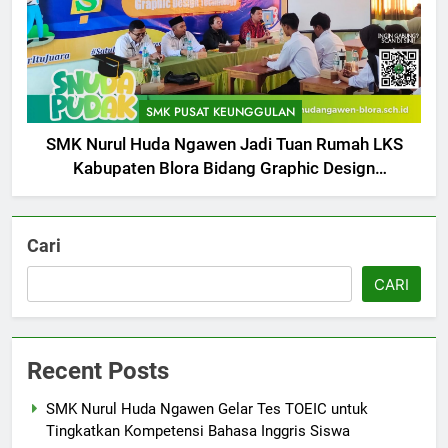
5
Berlangsung Sukses Try Out
UKK SMK Nurul Huda Ngawen!
SMK PUSAT KEUNGGULAN
Siswa Siap Hadapi UKK Januari
SMK PUSAT KEUNGGULAN
SMK Nurul Huda Ngawen Jadi Tuan Rumah LKS
2026
Kabupaten Blora Bidang Graphic Design
6
Technology
Laporan Rekapitulasi
Penggunaan Dana BOS
Cari
FASHION
CARI
7
SMK Nurul Huda Ngawen Awali
Recent Posts
Semester Genap dengan
Semangat dan Prestasi Baru
SMK PUSAT KEUNGGULAN
SMK Nurul Huda Ngawen Gelar Tes TOEIC untuk
Tingkatkan Kompetensi Bahasa Inggris Siswa