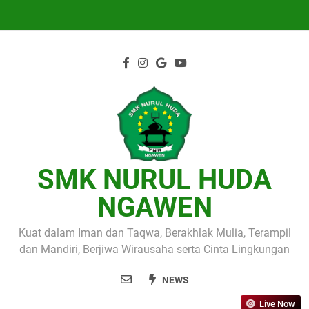
Skip
to
content
SMK NURUL HUDA
NGAWEN
Kuat dalam Iman dan Taqwa, Berakhlak Mulia, Terampil
dan Mandiri, Berjiwa Wirausaha serta Cinta Lingkungan
NEWS
Live Now