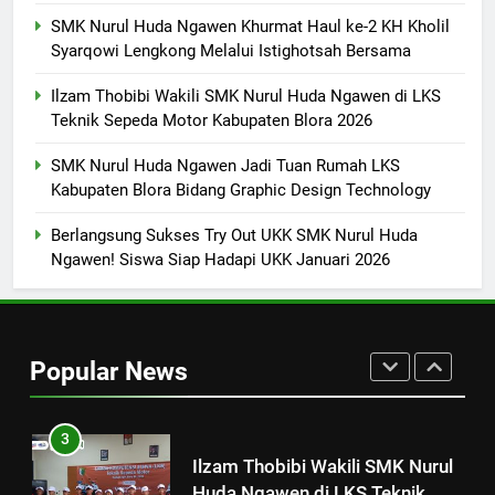
8
SMK Nurul Huda Ngawen Khurmat Haul ke-2 KH Kholil
Sukses! EKKS SMK Nurul Huda
Syarqowi Lengkong Melalui Istighotsah Bersama
Ngawen Digelar dengan
Semangat Meningkatkan Mutu
SMK PUSAT KEUNGGULAN
Ilzam Thobibi Wakili SMK Nurul Huda Ngawen di LKS
Pendidikan
Teknik Sepeda Motor Kabupaten Blora 2026
1
SMK Nurul Huda Ngawen Jadi Tuan Rumah LKS
SMK Nurul Huda Ngawen Gelar
Kabupaten Blora Bidang Graphic Design Technology
Tes TOEIC untuk Tingkatkan
Kompetensi Bahasa Inggris
SMK PUSAT KEUNGGULAN
Berlangsung Sukses Try Out UKK SMK Nurul Huda
Siswa
Ngawen! Siswa Siap Hadapi UKK Januari 2026
2
SMK Nurul Huda Ngawen
Khurmat Haul ke-2 KH Kholil
Popular News
Syarqowi Lengkong Melalui
SMK PUSAT KEUNGGULAN
Istighotsah Bersama
3
Ilzam Thobibi Wakili SMK Nurul
Huda Ngawen di LKS Teknik