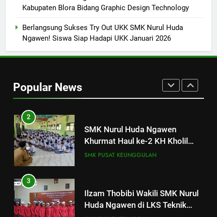
Sukses! EKKS SMK Nurul Huda
Kabupaten Blora Bidang Graphic Design Technology
Ngawen Digelar dengan
Semangat Meningkatkan Mutu
SMK PUSAT KEUNGGULAN
Berlangsung Sukses Try Out UKK SMK Nurul Huda
Pendidikan
Ngawen! Siswa Siap Hadapi UKK Januari 2026
1
SMK Nurul Huda Ngawen Gelar
Tes TOEIC untuk Tingkatkan
Popular News
Kompetensi Bahasa Inggris
SMK PUSAT KEUNGGULAN
Siswa
2
SMK Nurul Huda Ngawen
Khurmat Haul ke-2 KH Kholil
Syarqowi Lengkong Melalui
SMK PUSAT KEUNGGULAN
Istighotsah Bersama
3
Ilzam Thobibi Wakili SMK Nurul
Huda Ngawen di LKS Teknik
Sepeda Motor Kabupaten Blora