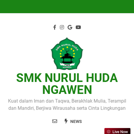
Skip
to
content
SMK NURUL HUDA
NGAWEN
Kuat dalam Iman dan Taqwa, Berakhlak Mulia, Terampil
dan Mandiri, Berjiwa Wirausaha serta Cinta Lingkungan
NEWS
Live Now