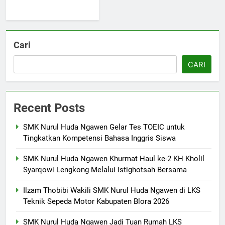
5
Berlangsung Sukses Try Out
UKK SMK Nurul Huda Ngawen!
Cari
Siswa Siap Hadapi UKK Januari
SMK PUSAT KEUNGGULAN
2026
CARI
6
Laporan Rekapitulasi
Recent Posts
Penggunaan Dana BOS
FASHION
SMK Nurul Huda Ngawen Gelar Tes TOEIC untuk
Tingkatkan Kompetensi Bahasa Inggris Siswa
7
SMK Nurul Huda Ngawen Khurmat Haul ke-2 KH Kholil
SMK Nurul Huda Ngawen Awali
Syarqowi Lengkong Melalui Istighotsah Bersama
Semester Genap dengan
Semangat dan Prestasi Baru
SMK PUSAT KEUNGGULAN
Ilzam Thobibi Wakili SMK Nurul Huda Ngawen di LKS
Teknik Sepeda Motor Kabupaten Blora 2026
8
SMK Nurul Huda Ngawen Jadi Tuan Rumah LKS