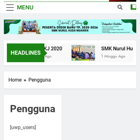
MENU
UPK TKJ 2020
SMK Nurul Huda N
HEADLINES
6 Tahun Ago
1 Minggu Ago
Home
Pengguna
Pengguna
[uwp_users]