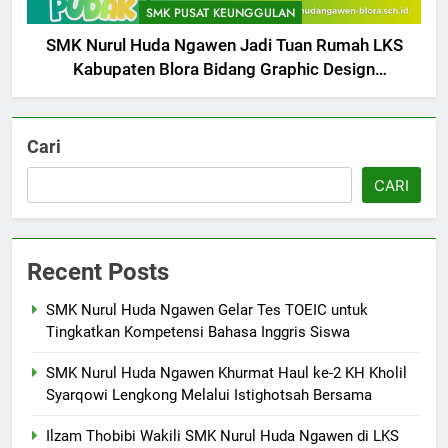
UKK SMK Nurul Huda Ngawen!
SMK PUSAT KEUNGGULAN
Siswa Siap Hadapi UKK Januari
SMK PUSAT KEUNGGULAN
SMK Nurul Huda Ngawen Jadi Tuan Rumah LKS
2026
Kabupaten Blora Bidang Graphic Design
6
Technology
Laporan Rekapitulasi
Penggunaan Dana BOS
Cari
FASHION
CARI
7
SMK Nurul Huda Ngawen Awali
Recent Posts
Semester Genap dengan
Semangat dan Prestasi Baru
SMK PUSAT KEUNGGULAN
SMK Nurul Huda Ngawen Gelar Tes TOEIC untuk
Tingkatkan Kompetensi Bahasa Inggris Siswa
8
SMK Nurul Huda Ngawen Khurmat Haul ke-2 KH Kholil
Sukses! EKKS SMK Nurul Huda
Syarqowi Lengkong Melalui Istighotsah Bersama
Ngawen Digelar dengan
Semangat Meningkatkan Mutu
SMK PUSAT KEUNGGULAN
Ilzam Thobibi Wakili SMK Nurul Huda Ngawen di LKS
Pendidikan