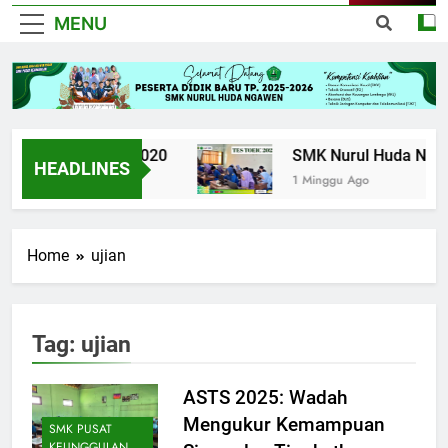
MENU
UPK TKJ 2020
SMK Nurul Huda Ngawen 
HEADLINES
6 Tahun Ago
1 Minggu Ago
Home
ujian
Tag:
ujian
ASTS 2025: Wadah
Mengukur Kemampuan
SMK PUSAT
KEUNGGULAN