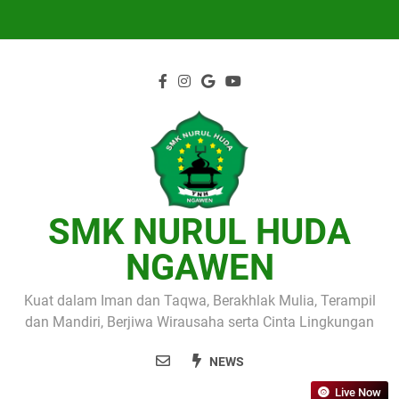
Skip
to
content
SMK NURUL HUDA
NGAWEN
Kuat dalam Iman dan Taqwa, Berakhlak Mulia, Terampil
dan Mandiri, Berjiwa Wirausaha serta Cinta Lingkungan
NEWS
Live Now