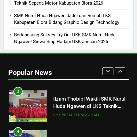
Teknik Sepeda Motor Kabupaten Blora 2026
1
SMK Nurul Huda Ngawen Jadi Tuan Rumah LKS
SMK Nurul Huda Ngawen Gelar
Kabupaten Blora Bidang Graphic Design Technology
Tes TOEIC untuk Tingkatkan
Kompetensi Bahasa Inggris
SMK PUSAT KEUNGGULAN
Berlangsung Sukses Try Out UKK SMK Nurul Huda
Siswa
Ngawen! Siswa Siap Hadapi UKK Januari 2026
2
SMK Nurul Huda Ngawen
Khurmat Haul ke-2 KH Kholil
Popular News
Syarqowi Lengkong Melalui
SMK PUSAT KEUNGGULAN
Istighotsah Bersama
3
Ilzam Thobibi Wakili SMK Nurul
Huda Ngawen di LKS Teknik
Sepeda Motor Kabupaten Blora
SMK PUSAT KEUNGGULAN
2026
4