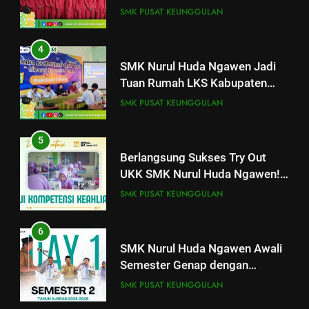
3
Sepeda Motor Kabupaten Blora
SMK PUSAT KEUNGGULAN
Ilzam Thobibi Wakili SMK Nurul
2026
Huda Ngawen di LKS Teknik
4
Sepeda Motor Kabupaten Blora
SMK PUSAT KEUNGGULAN
SMK Nurul Huda Ngawen Jadi
2026
Tuan Rumah LKS Kabupaten
4
Blora Bidang Graphic Design
SMK PUSAT KEUNGGULAN
SMK Nurul Huda Ngawen Jadi
Technology
Tuan Rumah LKS Kabupaten
5
Blora Bidang Graphic Design
SMK PUSAT KEUNGGULAN
Berlangsung Sukses Try Out
Technology
UKK SMK Nurul Huda Ngawen!
5
Siswa Siap Hadapi UKK Januari
SMK PUSAT KEUNGGULAN
Berlangsung Sukses Try Out
2026
UKK SMK Nurul Huda Ngawen!
6
Siswa Siap Hadapi UKK Januari
SMK PUSAT KEUNGGULAN
SMK Nurul Huda Ngawen Awali
2026
Semester Genap dengan
6
Semangat dan Prestasi Baru
SMK PUSAT KEUNGGULAN
Laporan Rekapitulasi