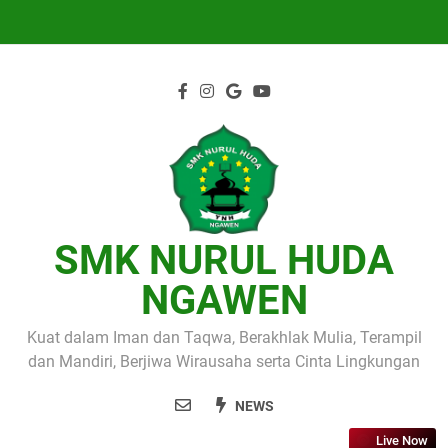
Skip
to
content
SMK NURUL HUDA
NGAWEN
Kuat dalam Iman dan Taqwa, Berakhlak Mulia, Terampil
dan Mandiri, Berjiwa Wirausaha serta Cinta Lingkungan
NEWS
Live Now