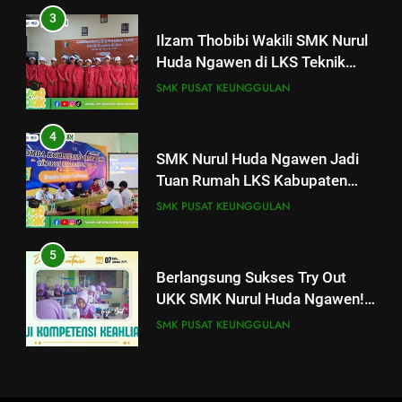
2026
Huda Ngawen di LKS Teknik
Sepeda Motor Kabupaten Blora
4
SMK PUSAT KEUNGGULAN
2026
SMK Nurul Huda Ngawen Jadi
Tuan Rumah LKS Kabupaten
4
Blora Bidang Graphic Design
SMK PUSAT KEUNGGULAN
SMK Nurul Huda Ngawen Jadi
Technology
Tuan Rumah LKS Kabupaten
Blora Bidang Graphic Design
5
SMK PUSAT KEUNGGULAN
Technology
Berlangsung Sukses Try Out
UKK SMK Nurul Huda Ngawen!
5
Siswa Siap Hadapi UKK Januari
SMK PUSAT KEUNGGULAN
Berlangsung Sukses Try Out
2026
UKK SMK Nurul Huda Ngawen!
Siswa Siap Hadapi UKK Januari
6
SMK PUSAT KEUNGGULAN
2026
SMK Nurul Huda Ngawen Awali
Semester Genap dengan
6
Semangat dan Prestasi Baru
SMK PUSAT KEUNGGULAN
Laporan Rekapitulasi
Penggunaan Dana BOS
7
FASHION