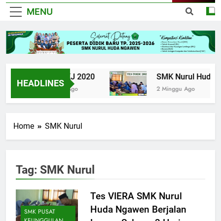
MENU
UPK TKJ 2020
SMK Nurul Huda Nga
HEADLINES
6 Tahun Ago
2 Minggu Ago
Home
SMK Nurul
Tag:
SMK Nurul
Tes VIERA SMK Nurul
Huda Ngawen Berjalan
SMK PUSAT
KEUNGGULAN