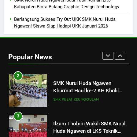
SMK Nurul Huda Ngawen Gelar
Kabupaten Blora Bidang Graphic Design Technology
Tes TOEIC untuk Tingkatkan
Kompetensi Bahasa Inggris
Berlangsung Sukses Try Out UKK SMK Nurul Huda
SMK PUSAT KEUNGGULAN
Ngawen! Siswa Siap Hadapi UKK Januari 2026
Siswa
2
SMK Nurul Huda Ngawen
Khurmat Haul ke-2 KH Kholil
Popular News
Syarqowi Lengkong Melalui
SMK PUSAT KEUNGGULAN
Istighotsah Bersama
3
Ilzam Thobibi Wakili SMK Nurul
Huda Ngawen di LKS Teknik
Sepeda Motor Kabupaten Blora
SMK PUSAT KEUNGGULAN
2026
4
SMK Nurul Huda Ngawen Jadi
Tuan Rumah LKS Kabupaten