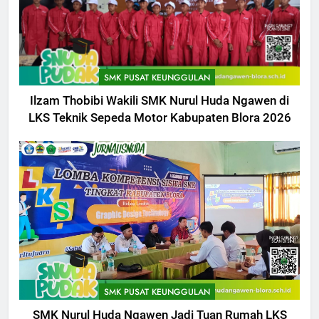
SMK PUSAT KEUNGGULAN
Ilzam Thobibi Wakili SMK Nurul Huda Ngawen di
LKS Teknik Sepeda Motor Kabupaten Blora 2026
5
Berlangsung Sukses Try Out
UKK SMK Nurul Huda Ngawen!
SMK PUSAT KEUNGGULAN
Siswa Siap Hadapi UKK Januari
SMK PUSAT KEUNGGULAN
SMK Nurul Huda Ngawen Jadi Tuan Rumah LKS