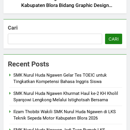
2026
Kabupaten Blora Bidang Graphic Design
Technology
6
Laporan Rekapitulasi
Penggunaan Dana BOS
Cari
FASHION
CARI
7
SMK Nurul Huda Ngawen Awali
Recent Posts
Semester Genap dengan
Semangat dan Prestasi Baru
SMK PUSAT KEUNGGULAN
SMK Nurul Huda Ngawen Gelar Tes TOEIC untuk
Tingkatkan Kompetensi Bahasa Inggris Siswa
8
SMK Nurul Huda Ngawen Khurmat Haul ke-2 KH Kholil
Sukses! EKKS SMK Nurul Huda
Syarqowi Lengkong Melalui Istighotsah Bersama
Ngawen Digelar dengan
Semangat Meningkatkan Mutu
SMK PUSAT KEUNGGULAN
Ilzam Thobibi Wakili SMK Nurul Huda Ngawen di LKS
Pendidikan
Teknik Sepeda Motor Kabupaten Blora 2026
1
SMK Nurul Huda Ngawen Jadi Tuan Rumah LKS