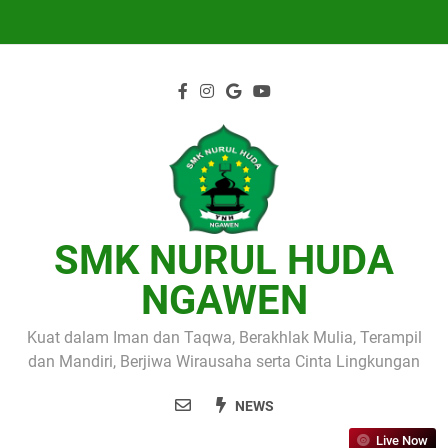
Skip
to
content
SMK NURUL HUDA
NGAWEN
Kuat dalam Iman dan Taqwa, Berakhlak Mulia, Terampil
dan Mandiri, Berjiwa Wirausaha serta Cinta Lingkungan
NEWS
Live Now