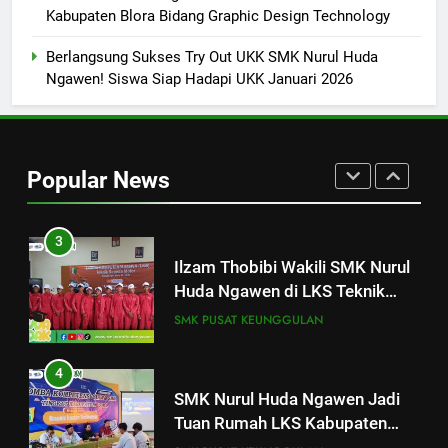
SMK Nurul Huda Ngawen Gelar
Kabupaten Blora Bidang Graphic Design Technology
Tes TOEIC untuk Tingkatkan
Kompetensi Bahasa Inggris
SMK PUSAT KEUNGGULAN
Berlangsung Sukses Try Out UKK SMK Nurul Huda
Siswa
Ngawen! Siswa Siap Hadapi UKK Januari 2026
2
SMK Nurul Huda Ngawen
Khurmat Haul ke-2 KH Kholil
Popular News
Syarqowi Lengkong Melalui
SMK PUSAT KEUNGGULAN
Istighotsah Bersama
3
Ilzam Thobibi Wakili SMK Nurul
Huda Ngawen di LKS Teknik
Sepeda Motor Kabupaten Blora
SMK PUSAT KEUNGGULAN
2026
4
SMK Nurul Huda Ngawen Jadi
Tuan Rumah LKS Kabupaten
25
Blora Bidang Graphic Design