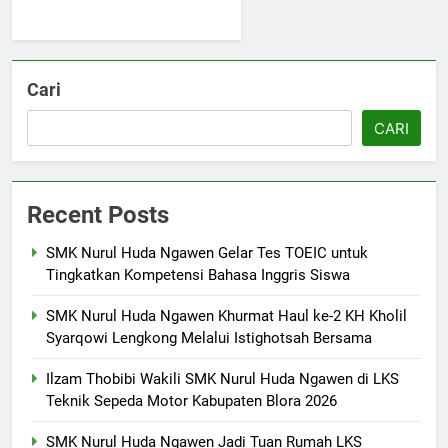
6
Laporan Rekapitulasi
Penggunaan Dana BOS
Cari
FASHION
CARI
7
SMK Nurul Huda Ngawen Awali
Recent Posts
Semester Genap dengan
Semangat dan Prestasi Baru
SMK PUSAT KEUNGGULAN
SMK Nurul Huda Ngawen Gelar Tes TOEIC untuk
Tingkatkan Kompetensi Bahasa Inggris Siswa
8
SMK Nurul Huda Ngawen Khurmat Haul ke-2 KH Kholil
Sukses! EKKS SMK Nurul Huda
Syarqowi Lengkong Melalui Istighotsah Bersama
Ngawen Digelar dengan
Semangat Meningkatkan Mutu
SMK PUSAT KEUNGGULAN
Ilzam Thobibi Wakili SMK Nurul Huda Ngawen di LKS
Pendidikan
Teknik Sepeda Motor Kabupaten Blora 2026
1
SMK Nurul Huda Ngawen Jadi Tuan Rumah LKS