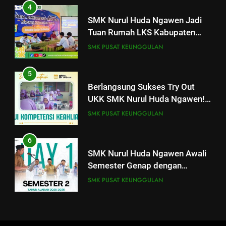
Huda Ngawen di LKS Teknik
4
Sepeda Motor Kabupaten Blora
SMK PUSAT KEUNGGULAN
SMK Nurul Huda Ngawen Jadi
2026
Tuan Rumah LKS Kabupaten
4
Blora Bidang Graphic Design
SMK PUSAT KEUNGGULAN
SMK Nurul Huda Ngawen Jadi
Technology
Tuan Rumah LKS Kabupaten
5
Blora Bidang Graphic Design
SMK PUSAT KEUNGGULAN
Berlangsung Sukses Try Out
Technology
UKK SMK Nurul Huda Ngawen!
5
Siswa Siap Hadapi UKK Januari
SMK PUSAT KEUNGGULAN
Berlangsung Sukses Try Out
2026
UKK SMK Nurul Huda Ngawen!
6
Siswa Siap Hadapi UKK Januari
SMK PUSAT KEUNGGULAN
SMK Nurul Huda Ngawen Awali
2026
Semester Genap dengan
6
Semangat dan Prestasi Baru
SMK PUSAT KEUNGGULAN
Laporan Rekapitulasi
Penggunaan Dana BOS
7
FASHION
Sukses! EKKS SMK Nurul Huda