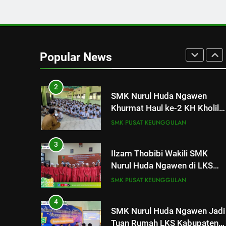
Tingkatkan Kompetensi
SMK PUSAT KEUNGGULAN
Bahasa Inggris Siswa
2
SMK Nurul Huda Ngawen
Khurmat Haul ke-2 KH Kholil
Popular News
Syarqowi Lengkong Melalui
SMK PUSAT KEUNGGULAN
Istighotsah Bersama
3
Ilzam Thobibi Wakili SMK
Nurul Huda Ngawen di LKS
Teknik Sepeda Motor
SMK PUSAT KEUNGGULAN
Kabupaten Blora 2026
4
SMK Nurul Huda Ngawen Jadi
Tuan Rumah LKS Kabupaten
Blora Bidang Graphic Design
SMK PUSAT KEUNGGULAN
Technology
5
Berlangsung Sukses Try Out