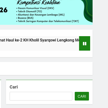
e-2 KH Kholil Syarqowi Lengkong Melalui Istighotsah Bersa
Cari
CARI
25
Pelatihan “Pembentukan dan
Optimalisasi Komunitas