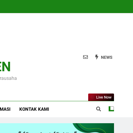
NEWS
EN
irausaha
Live Now
RMASI
KONTAK KAMI