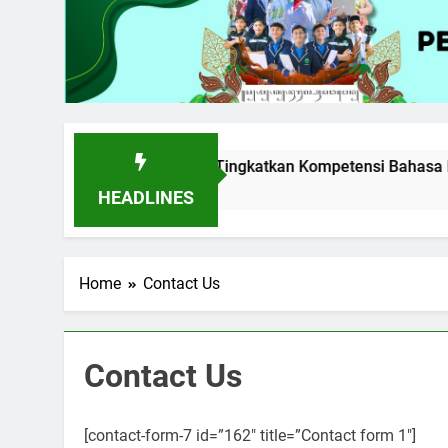
lar Tes TOEIC untuk Tingkatkan Kompetensi Bahasa Inggris
HEADLINES
Home
Contact Us
Contact Us
5
Berlangsung Sukses Try Out
UKK SMK Nurul Huda Ngawen
[contact-form-7 id=”162″ title=”Contact form 1″]