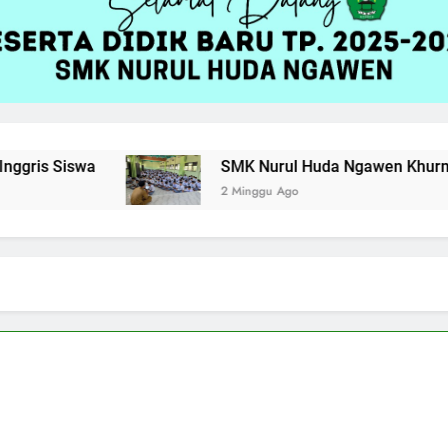
 Siswa
SMK Nurul Huda Ngawen Khurmat Haul k
2 Minggu Ago
!