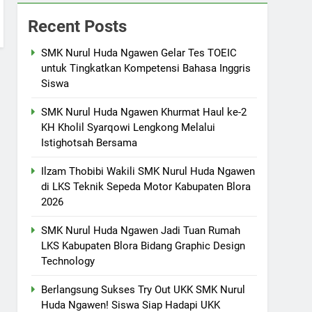
Belajar” di SMK Nurul Huda
AKUNTANSI DAN KEUANGAN LEMBAGA
Recent Posts
Ngawen
BKK
26
SMK Nurul Huda Ngawen Gelar Tes TOEIC
Hari Kedua Pelatihan di SMK
untuk Tingkatkan Kompetensi Bahasa Inggris
Nurul Huda Ngawen: Fokus
Siswa
pada Pembahasan Raport
AKUNTANSI DAN KEUANGAN LEMBAGA
Pendidikan SMK
AKUNTANSI KEUANGAN LEMBAGA
SMK Nurul Huda Ngawen Khurmat Haul ke-2
KH Kholil Syarqowi Lengkong Melalui
27
Implementasi Penguatan
Istighotsah Bersama
Kewirausahaan Melalui Mata
Pelajaran Kejuruan dan IPAS di
AKUNTANSI DAN KEUANGAN LEMBAGA
Ilzam Thobibi Wakili SMK Nurul Huda Ngawen
SMK Nurul Huda Ngawen
AKUNTANSI KEUANGAN LEMBAGA
di LKS Teknik Sepeda Motor Kabupaten Blora
2026
28
Pelatihan Numerasi di SMK
Nurul Huda Ngawen sebagai
SMK Nurul Huda Ngawen Jadi Tuan Rumah
Bagian dari Program SMK
LKS Kabupaten Blora Bidang Graphic Design
AKUNTANSI DAN KEUANGAN LEMBAGA
Technology
Pusat Keunggulan
BKK
1
Berlangsung Sukses Try Out UKK SMK Nurul
SMK Nurul Huda Ngawen
Huda Ngawen! Siswa Siap Hadapi UKK