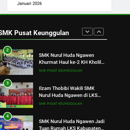
Gelar Tes TOEIC untuk
Januari 2026
Tingkatkan Kompetensi
SMK PUSAT KEUNGGULAN
Bahasa Inggris Siswa
2
SMK Nurul Huda Ngawen
SMK Pusat Keunggulan
Khurmat Haul ke-2 KH Kholil
Syarqowi Lengkong Melalui
SMK PUSAT KEUNGGULAN
Istighotsah Bersama
3
Ilzam Thobibi Wakili SMK
Nurul Huda Ngawen di LKS
Teknik Sepeda Motor
SMK PUSAT KEUNGGULAN
Kabupaten Blora 2026
4
SMK Nurul Huda Ngawen Jadi
Tuan Rumah LKS Kabupaten
Blora Bidang Graphic Design
SMK PUSAT KEUNGGULAN
Technology
5
Berlangsung Sukses Try Out