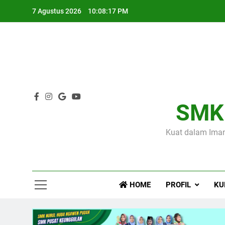
Skip
7 Agustus 2026
10:08:17 PM
to
content
SMK
Kuat dalam Iman
HOME
PROFIL
KU